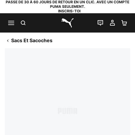
PASSE DE 30 À 60 JOURS DE RETOUR EN UN CLIC. AVEC UN COMPTE
PUMA SEULEMENT.
INSCRIS-TOI
RECHERCHE
LIVE CHAT
MON C
PA
PUMA.com
Sacs Et Sacoches