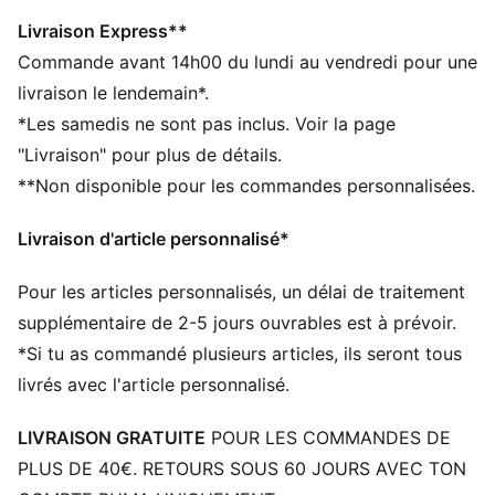
Confectionné avec un minimum de 50 % de matériaux
recyclés
Livraison Express**
DÉTAILS
Commande avant 14h00 du lundi au vendredi pour une
Compartiment principal à fermeture éclair
livraison le lendemain*.
bidirectionnelle
*Les samedis ne sont pas inclus. Voir la page
Un compartiment latéral à zip
"Livraison" pour plus de détails.
Une poche latérale plate à zip
**Non disponible pour les commandes personnalisées.
Une poche en mesh sur le côté
Dimensions : 51 cm (l) / 25 cm (P) / 28 cm (H)
Livraison d'article personnalisé*
Volume : 35L
Détails brandés PUMA
Pour les articles personnalisés, un délai de traitement
supplémentaire de 2-5 jours ouvrables est à prévoir.
*Si tu as commandé plusieurs articles, ils seront tous
livrés avec l'article personnalisé.
LIVRAISON GRATUITE
POUR LES COMMANDES DE
PLUS DE 40€. RETOURS SOUS 60 JOURS AVEC TON