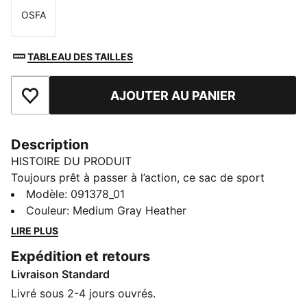
OSFA
Taille
TABLEAU DES TAILLES
AJOUTER AU PANIER
Ajouter aux favoris
Description
HISTOIRE DU PRODUIT
Toujours prêt à passer à l’action, ce sac de sport
polyvalent est idéal pour organiser tes affaires. Doté
Modèle
:
091378_01
de plusieurs compartiments, d'une bandoulière
Couleur
:
Medium Gray Heather
rembourrée réglable et d'un empiècement résistant sur
LIRE PLUS
le fond, il est parfait pour ton mode de vie actif.
Expédition et retours
Profite de chaque moment avec le style signature de
Livraison Standard
PUMA.
CARACTÉRISTIQUES + AVANTAGES
Livré sous 2-4 jours ouvrés.