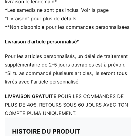
livraison le lendemain*.
Volume : 13 L
*Les samedis ne sont pas inclus. Voir la page
Type de poches : compartiment principal, poches
"Livraison" pour plus de détails.
latérales, poche avant, poche intérieure plaquée
**Non disponible pour les commandes personnalisées.
Détails de conception emblématiques de PUMA
Compartiment principal à fermeture éclair
Livraison d'article personnalisé*
bidirectionnelle
Deux poches latérales plaquées avec bord élastique
Pour les articles personnalisés, un délai de traitement
Bretelles en toile réglables pour plus de confort
supplémentaire de 2-5 jours ouvrables est à prévoir.
*Si tu as commandé plusieurs articles, ils seront tous
livrés avec l'article personnalisé.
LIVRAISON GRATUITE
POUR LES COMMANDES DE
PLUS DE 40€. RETOURS SOUS 60 JOURS AVEC TON
COMPTE PUMA UNIQUEMENT.
HISTOIRE DU PRODUIT