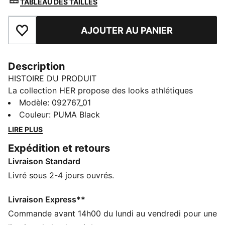
TABLEAU DES TAILLES
AJOUTER AU PANIER
Ajouter aux favoris
Description
HISTOIRE DU PRODUIT
La collection HER propose des looks athlétiques
audacieux teintés d'une élégance quotidienne sans
Modèle
:
092767_01
effort. Le petit sac à dos HER présente des lignes
Couleur
:
PUMA Black
épurées, des détails subtils et une organisation pensée
LIRE PLUS
pour tous tes objets essentiels. Ses bretelles
Expédition et retours
ajustables ajoutent une bonne dose de confort.
Livraison Standard
CARACTÉRISTIQUES + AVANTAGES
Confectionné avec un minimum de 90 % de matériaux
Livré sous 2-4 jours ouvrés.
recyclés
DÉTAILS
Livraison Express**
Conçu pour : Lifestyle par PUMA
Commande avant 14h00 du lundi au vendredi pour une
Dimensions : 37 cm (H) x 25 cm (l) x 12 cm (P)