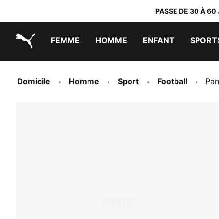
PASSE DE 30 À 60
FEMME
HOMME
ENFANT
SPORT
PUMA.com
PUMA x TRANSFORMERS
PUMA x DORA THE EXPLORER
Chaussures faciles à enfiler
Vêtements à moins de 40 €
Domicile
Homme
Sport
Football
Pan