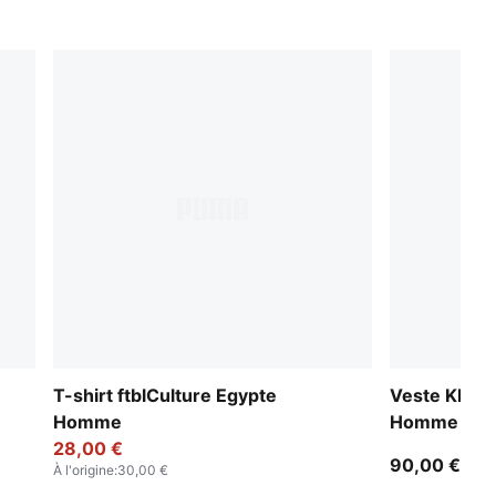
T-shirt ftblCulture Egypte
Veste KING
Homme
Homme
28,00 €
90,00 €
À l'origine
:
30,00 €