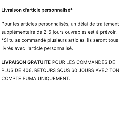
Longueur : Régulière
Poches latérales zippées
Livraison d'article personnalisé*
Écusson de l'équipe nationale d'Égypte
Détails brandés PUMA
Pour les articles personnalisés, un délai de traitement
supplémentaire de 2-5 jours ouvrables est à prévoir.
*Si tu as commandé plusieurs articles, ils seront tous
livrés avec l'article personnalisé.
LIVRAISON GRATUITE
POUR LES COMMANDES DE
PLUS DE 40€. RETOURS SOUS 60 JOURS AVEC TON
COMPTE PUMA UNIQUEMENT.