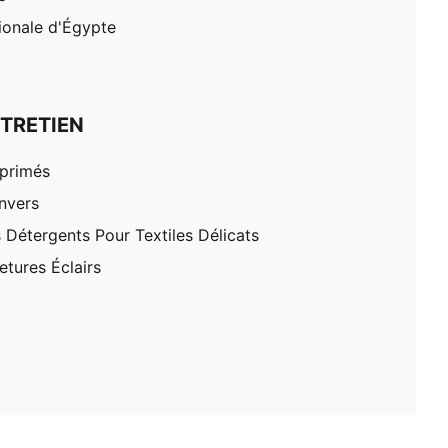
ionale d'Égypte
TRETIEN
mprimés
nvers
 Détergents Pour Textiles Délicats
tures Éclairs