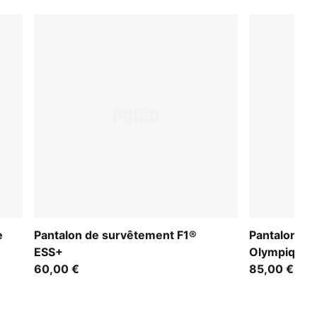
e
Pantalon de survêtement F1®
Pantalon Cel
ESS+
Olympique 
60,00 €
85,00 €