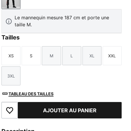
PUMA Black-PUMA Red
Le mannequin mesure 187 cm et porte une
taille M.
Tailles
XS
S
M
L
XL
XXL
Taille
Taille
Taille
Taille
Taille
Taille
3XL
Taille
TABLEAU DES TAILLES
AJOUTER AU PANIER
Ajouter aux favoris