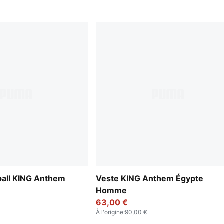
ball KING Anthem
Veste KING Anthem Égypte
Homme
63,00 €
À l'origine
:
90,00 €