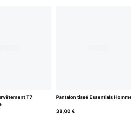
urvêtement T7
Pantalon tissé Essentials Homm
e
38,00 €