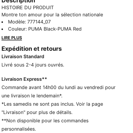
Description
HISTOIRE DU PRODUIT
Montre ton amour pour la sélection nationale
égyptienne avec le dernier pantalon de football de
Modèle
:
777144_07
PUMA. Il est doté du logo de l'équipe, de poches
Couleur
:
PUMA Black-PUMA Red
zippées et d’une taille élastique à cordon de serrage
LIRE PLUS
interne pour personnaliser la coupe. C’est le modèle
Expédition et retours
parfait pour les fans qui ne vivent que pour le foot.
Livraison Standard
CARACTÉRISTIQUES + AVANTAGES
Fabriqué à partir de matériaux 100 % recyclés, hors
Livré sous 2-4 jours ouvrés.
finitions et décorations
warmCELL : technologie respirante conçue pour
Livraison Express**
piéger la chaleur à proximité de ton corps et te
Commande avant 14h00 du lundi au vendredi pour
garder au chaud pendant tes activités
une livraison le lendemain*.
windCELL : technologie conçue pour te protéger du
*Les samedis ne sont pas inclus. Voir la page
vent et te maintenir à l’aise pendant tes activités
"Livraison" pour plus de détails.
DÉTAILS
**Non disponible pour les commandes
Coupe : Serrée
Taille mi-haute
personnalisées.