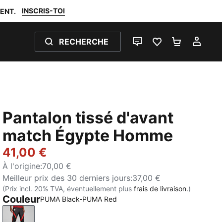
INSCRIS-TOI
ENT.
RECHERCHE
LIVE CHAT
FAVORIS 0
PANIER 0
MON
Pantalon tissé d'avant
match Égypte Homme
41,00 €
À l'origine
:
70,00 €
Meilleur prix des 30 derniers jours
:
37,00 €
(Prix incl. 20% TVA, éventuellement plus
frais de livraison.
)
Couleur
PUMA Black-PUMA Red