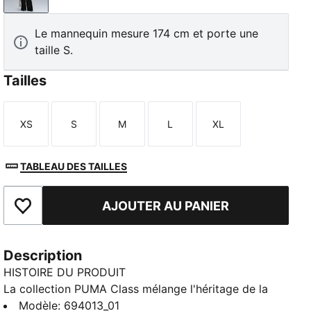
Le mannequin mesure 174 cm et porte une
taille S.
Tailles
XS
S
M
L
XL
Taille
Taille
Taille
Taille
Taille
TABLEAU DES TAILLES
AJOUTER AU PANIER
Ajouter aux favoris
Description
HISTOIRE DU PRODUIT
La collection PUMA Class mélange l'héritage de la
marque avec une réinterprétation moderne du style
Modèle
:
694013_01