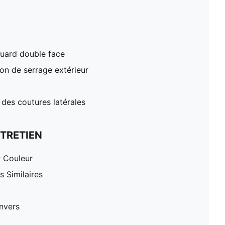
cquard double face
don de serrage extérieur
 des coutures latérales
TRETIEN
r Couleur
 Similaires
nvers