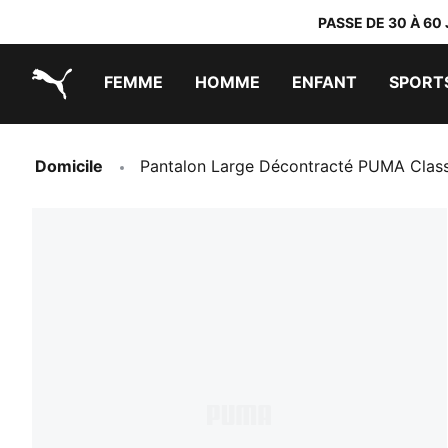
PASSE DE 30 À 60
FEMME
HOMME
ENFANT
SPORT
PUMA.com
PUMA x TRANSFORMERS
PUMA x DORA THE EXPLORER
Chaussures faciles à enfiler
Vêtements à moins de 40 €
Domicile
Pantalon Large Décontracté PUMA Cla