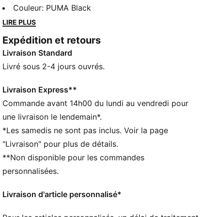
universitaire américain. Ce pantalon à la coupe
Couleur
:
PUMA Black
décontractée associe une coupe large à une taille
LIRE PLUS
côtelée facile à ajuster, pour un confort personnalisé.
Expédition et retours
CARACTÉRISTIQUES + AVANTAGES
Livraison Standard
Confectionné avec un minimum de 30 % de matériaux
recyclés
Livré sous 2-4 jours ouvrés.
DÉTAILS
Conçu pour : Lifestyle par PUMA
Livraison Express**
Coupe : Décontractée
Commande avant 14h00 du lundi au vendredi pour
Longueur : régulière
une livraison le lendemain*.
Ourlets ouverts
*Les samedis ne sont pas inclus. Voir la page
Matière principale : jacquard double face
"Livraison" pour plus de détails.
Taille côtelée avec cordon de serrage extérieur
**Non disponible pour les commandes
Taille : Haute
Poches : Poches le long des coutures latérales
personnalisées.
Livraison d'article personnalisé*