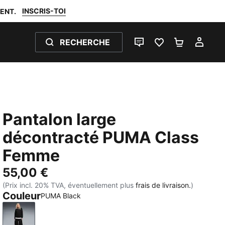
INSCRIS-TOI
ENT.
RECHERCHE
LIVE CHAT
FAVORIS 0
PANIER 0
MON
Pantalon large
décontracté PUMA Class
Femme
55,00 €
(Prix incl. 20% TVA, éventuellement plus
frais de livraison.
)
Couleur
PUMA Black
PUMA Black