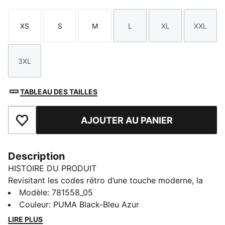
XS
S
M
L
XL
XXL
Taille
Taille
Taille
Taille
Taille
Taille
3XL
Taille
TABLEAU DES TAILLES
AJOUTER AU PANIER
Ajouter aux favoris
Description
HISTOIRE DU PRODUIT
Revisitant les codes rétro d’une touche moderne, la
collection KING Anthem se compose de modèles
Modèle
:
781558_05
portés par les joueurs à la sortie des vestiaires avant
Couleur
:
PUMA Black-Bleu Azur
les matchs. Orné de motifs audacieux d’inspiration
LIRE PLUS