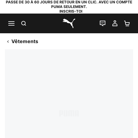
PASSE DE 30 À 60 JOURS DE RETOUR EN UN CLIC. AVEC UN COMPTE
PUMA SEULEMENT.
INSCRIS-TOI
RECHERCHE
LIVE CHAT
MON C
PA
PUMA.com
Vêtements