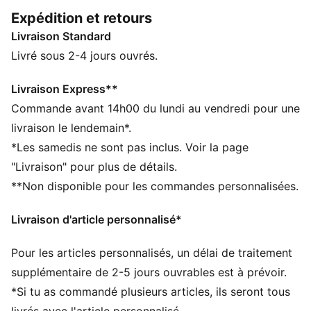
vintage, ce vêtement montre ton amour pour ton
Expédition et retours
équipe préférée en célébrant l’histoire du club.
Livraison Standard
Symbole de loyauté et de tradition, cette collection
fusionne style intemporel et confort contemporain sur
Livré sous 2-4 jours ouvrés.
le terrain comme au quotidien.
CARACTÉRISTIQUES + AVANTAGES
Livraison Express**
dryCELL : technologie ultra-technique qui évacue
Commande avant 14h00 du lundi au vendredi pour une
l’humidité de votre peau et vous aide à rester au sec
livraison le lendemain*.
et à l’aise durant l’exercice
*Les samedis ne sont pas inclus. Voir la page
Confectionné avec un minimum de 50 % de matériaux
"Livraison" pour plus de détails.
recyclés
**Non disponible pour les commandes personnalisées.
DÉTAILS
Coupe : Régulière
Livraison d'article personnalisé*
Matériau principal : Matière douce assurant la
respirabilité et la légèreté
Pour les articles personnalisés, un délai de traitement
Longueur : Régulière
Taille : moyen
supplémentaire de 2-5 jours ouvrables est à prévoir.
Poches : Poche latérale
*Si tu as commandé plusieurs articles, ils seront tous
Logos du club et PUMA