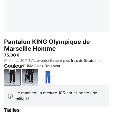
Pantalon KING Olympique de
Marseille Homme
75,00 €
(Prix incl. 20% TVA, éventuellement plus
frais de livraison.
)
Couleur
PUMA Black-Bleu Azur
PUMA Black-Bleu Azur
New Navy-Luminous Blue
Royal Sapphire-Team Aqua
Le mannequin mesure 185 cm et porte une
taille M.
Tailles