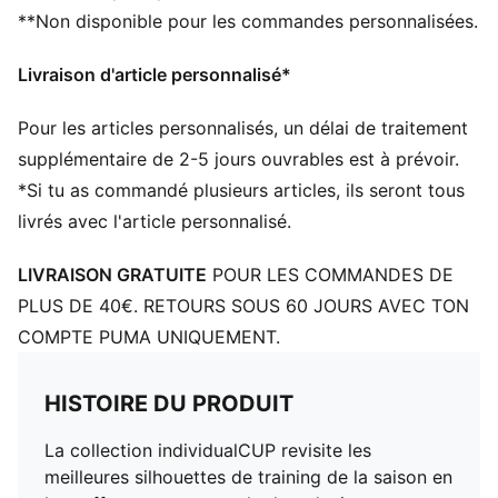
**Non disponible pour les commandes personnalisées.
Coupe : Serrée
Matériau principal : Jacquard double face
Livraison d'article personnalisé*
Longueur : Régulière
Taille : moyen
Pour les articles personnalisés, un délai de traitement
Détails brandés PUMA
supplémentaire de 2-5 jours ouvrables est à prévoir.
*Si tu as commandé plusieurs articles, ils seront tous
livrés avec l'article personnalisé.
LIVRAISON GRATUITE
POUR LES COMMANDES DE
PLUS DE 40€. RETOURS SOUS 60 JOURS AVEC TON
COMPTE PUMA UNIQUEMENT.
HISTOIRE DU PRODUIT
La collection individualCUP revisite les
meilleures silhouettes de training de la saison en