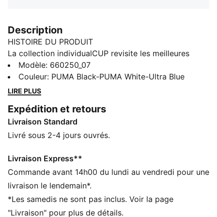
Description
HISTOIRE DU PRODUIT
La collection individualCUP revisite les meilleures
silhouettes de training de la saison en leur offrant un
Modèle
:
660250_07
nouveau look audacieux avec des motifs tendance et
Couleur
:
PUMA Black-PUMA White-Ultra Blue
des couleurs éclatantes. Conçue pour les athlètes
LIRE PLUS
d'élite, cette ligne fusionne esthétique avant-gardiste
Expédition et retours
et détails fonctionnels pour des performances hors
Livraison Standard
normes sur le terrain.
CARACTÉRISTIQUES + AVANTAGES
Livré sous 2-4 jours ouvrés.
dryCELL : technologie ultra-technique qui évacue
l’humidité de votre peau et vous aide à rester au sec
Livraison Express**
et à l’aise durant l’exercice
Commande avant 14h00 du lundi au vendredi pour une
Dans le cadre du programme RE:FIBRE, ce produit est
livraison le lendemain*.
composé d’au moins 95 % de matériaux recyclés à
*Les samedis ne sont pas inclus. Voir la page
partir de déchets textiles et d’autres matériaux usagés
"Livraison" pour plus de détails.
DÉTAILS