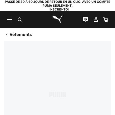
PASSE DE 30 À 60 JOURS DE RETOUR EN UN CLIC. AVEC UN COMPTE
PUMA SEULEMENT.
INSCRIS-TOI
RECHERCHE
LIVE CHAT
MON C
PA
PUMA.com
Vêtements