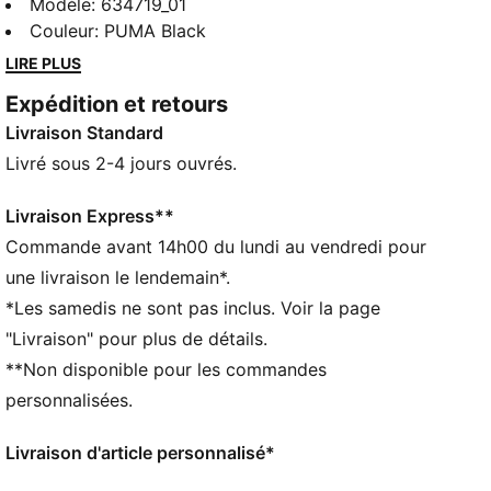
il n'a cessé de bousculer les codes établis. Avec ses
Modèle
:
634719_01
panneaux latéraux emblématiques, ses lignes épurées
Couleur
:
PUMA Black
et son ADN PUMA inimitable, le T7 a atteint le statut
LIRE PLUS
d’icône. Cette saison, nous avons étoffé ce classique
Expédition et retours
avec une palette de couleurs modernes, une gamme
Livraison Standard
de coupes courtes et décontractées et un logo PUMA
Cat oversize pour encore plus de caractère. Ce
Livré sous 2-4 jours ouvrés.
pantalon de survêtement présente les détails T7 les
plus classiques.
Livraison Express**
CARACTÉRISTIQUES + AVANTAGES
Commande avant 14h00 du lundi au vendredi pour
Confectionné avec un minimum de 50 % de matériaux
une livraison le lendemain*.
recyclés
*Les samedis ne sont pas inclus. Voir la page
DÉTAILS
"Livraison" pour plus de détails.
Coupe : Régulière
**Non disponible pour les commandes
Matière principale : Matière douce assurant la
respirabilité et la légèreté
personnalisées.
Longueur : Régulière
Poignets élastiques
Livraison d'article personnalisé*
Taille : moyen