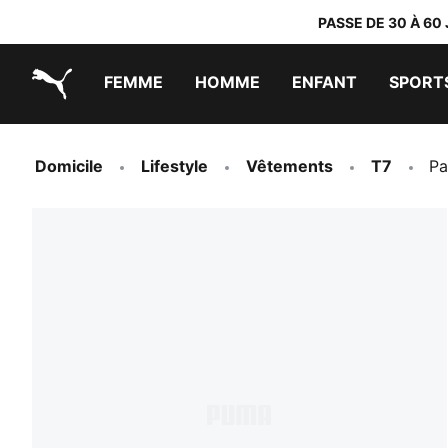
PASSE DE 30 À 60
FEMME
HOMME
ENFANT
SPORT
PUMA.com
PUMA x TRANSFORMERS
PUMA x DORA THE EXPLORER
Chaussures faciles à enfiler
Vêtements à moins de 40 €
Domicile
Lifestyle
Vêtements
T7
Pa