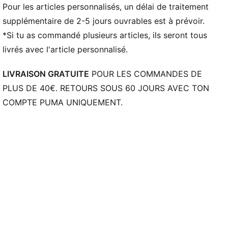
Taille à cordon de serrage
Pour les articles personnalisés, un délai de traitement
Poches : Poches latérales, poches arrière zippées
supplémentaire de 2-5 jours ouvrables est à prévoir.
*Si tu as commandé plusieurs articles, ils seront tous
livrés avec l'article personnalisé.
LIVRAISON GRATUITE
POUR LES COMMANDES DE
PLUS DE 40€. RETOURS SOUS 60 JOURS AVEC TON
COMPTE PUMA UNIQUEMENT.