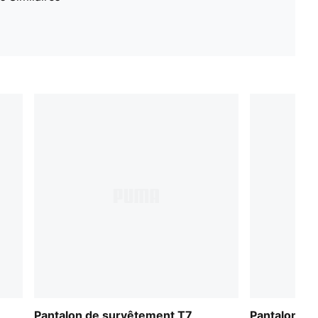
Pantalon de survêtement T7
Pantalon de