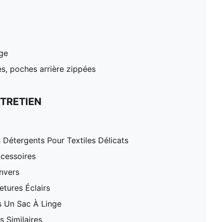
age
es, poches arrière zippées
TRETIEN
 Détergents Pour Textiles Délicats
cessoires
nvers
tures Éclairs
 Un Sac À Linge
 Similaires