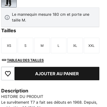
PUMA Black
Le mannequin mesure 180 cm et porte une
taille M.
Tailles
XS
S
M
L
XL
XXL
Taille
Taille
Taille
Taille
Taille
Taille
TABLEAU DES TAILLES
AJOUTER AU PANIER
Ajouter aux favoris
Description
HISTOIRE DU PRODUIT
Le survêtement T7 a fait ses débuts en 1968. Depuis,