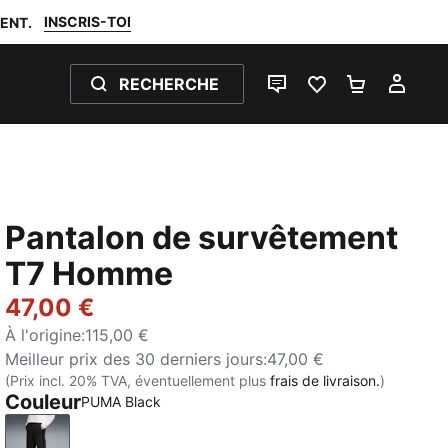
INSCRIS-TOI
ENT.
RECHERCHE
LIVE CHAT
FAVORIS 0
PANIER 0
MON
Pantalon de survêtement
T7 Homme
47,00 €
À l'origine
:
115,00 €
Meilleur prix des 30 derniers jours
:
47,00 €
(Prix incl. 20% TVA, éventuellement plus
frais de livraison.
)
Couleur
PUMA Black