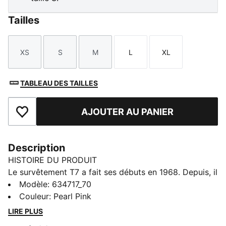
Tailles
XS
S
M
L
XL
Taille
Taille
Taille
Taille
Taille
TABLEAU DES TAILLES
AJOUTER AU PANIER
Ajouter aux favoris
Description
HISTOIRE DU PRODUIT
Le survêtement T7 a fait ses débuts en 1968. Depuis, il
n'a cessé de bousculer les codes établis. Avec ses
Modèle
:
634717_70
panneaux latéraux emblématiques, ses lignes épurées
Couleur
:
Pearl Pink
et son ADN PUMA inimitable, le T7 a atteint le statut
LIRE PLUS
d’icône. Cette saison, nous avons étoffé ce classique