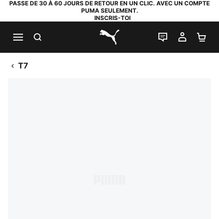
PASSE DE 30 À 60 JOURS DE RETOUR EN UN CLIC. AVEC UN COMPTE
PUMA SEULEMENT.
INSCRIS-TOI
RECHERCHE
LIVE CHAT
MON C
PA
PUMA.com
T7