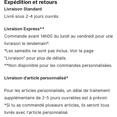
Expédition et retours
avec une palette de couleurs modernes, une gamme
Livraison Standard
de coupes courtes et décontractées et un logo PUMA
Cat oversize pour encore plus de caractère. Les
Livré sous 2-4 jours ouvrés.
nervures ajoutent du style à ce pantalon de
survêtement.
Livraison Express**
CARACTÉRISTIQUES + AVANTAGES
Commande avant 14h00 du lundi au vendredi pour une
Confectionné avec un minimum de 50 % de matériaux
livraison le lendemain*.
recyclés
*Les samedis ne sont pas inclus. Voir la page
DÉTAILS
"Livraison" pour plus de détails.
Coupe : Décontractée
**Non disponible pour les commandes personnalisées.
Matière principale : Matière douce assurant la
respirabilité et la légèreté
Livraison d'article personnalisé*
Taille élastique
Longueur : Régulière
Pour les articles personnalisés, un délai de traitement
Taille : moyen
Poches : Poches latérales, poches arrière zippées
supplémentaire de 2-5 jours ouvrables est à prévoir.
*Si tu as commandé plusieurs articles, ils seront tous
livrés avec l'article personnalisé.