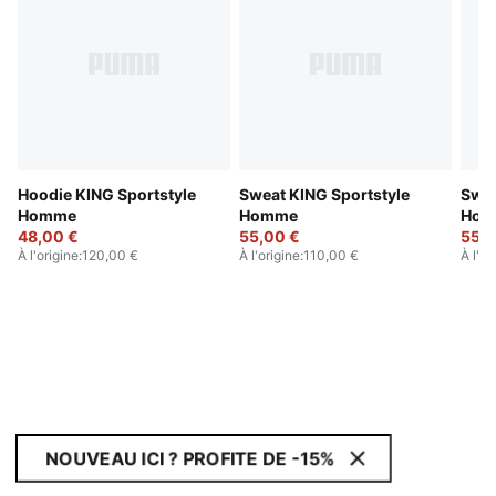
Hoodie KING Sportstyle
Sweat KING Sportstyle
Swea
Homme
Homme
Hom
48,00 €
55,00 €
55,0
À l'origine
:
120,00 €
À l'origine
:
110,00 €
À l'or
NOUVEAU ICI ? PROFITE DE -15%