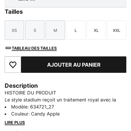
Tailles
XS
S
M
L
XL
XXL
Taille
Taille
Taille
Taille
Taille
Taille
TABLEAU DES TAILLES
AJOUTER AU PANIER
Ajouter aux favoris
Description
HISTOIRE DU PRODUIT
Le style stadium reçoit un traitement royal avec la
collection KING. Conçue pour compléter la mythique
Modèle
:
634721_27
chaussure KING Indoor, cette capsule mélange codes
Couleur
:
Candy Apple
du football et street style classique. Des pièces
LIRE PLUS
inspirées des archives, comme les maillots, drill tops