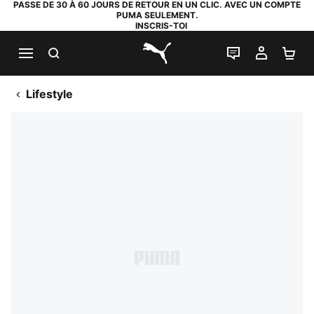
PASSE DE 30 À 60 JOURS DE RETOUR EN UN CLIC. AVEC UN COMPTE
PUMA SEULEMENT.
INSCRIS-TOI
RECHERCHE
LIVE CHAT
MON C
PA
PUMA.com
Lifestyle