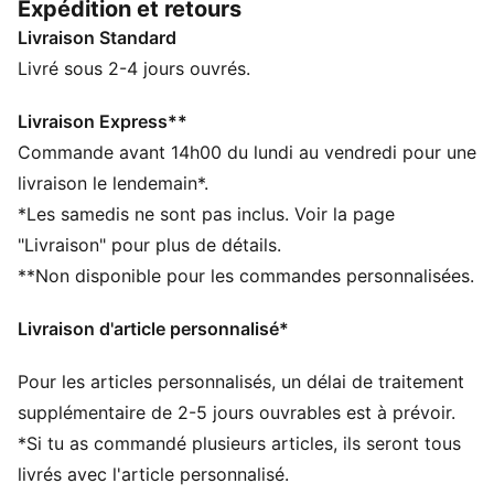
Expédition et retours
et pantalons cargo, sont réinterprétées avec des
Livraison Standard
bandes audacieuses, des touches de couleur qui
claquent et le logo signature KING. Longue vie à la
Livré sous 2-4 jours ouvrés.
KING
CARACTÉRISTIQUES + AVANTAGES
Livraison Express**
Confectionné avec un minimum de 20 % de coton
Commande avant 14h00 du lundi au vendredi pour une
recyclé
livraison le lendemain*.
DÉTAILS
*Les samedis ne sont pas inclus. Voir la page
Coupe : Oversize
"Livraison" pour plus de détails.
Matière principale : Tissu éponge
**Non disponible pour les commandes personnalisées.
Longueur : Régulière
Taille : Entrejambe bas
Livraison d'article personnalisé*
Poches : Poche latérale
Pour les articles personnalisés, un délai de traitement
supplémentaire de 2-5 jours ouvrables est à prévoir.
*Si tu as commandé plusieurs articles, ils seront tous
livrés avec l'article personnalisé.