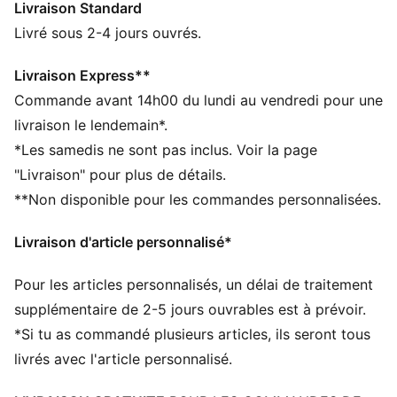
Livraison Standard
moments de pause.
CARACTÉRISTIQUES + AVANTAGES
Livré sous 2-4 jours ouvrés.
Confectionné avec un minimum de 50 % de matériaux
recyclés
Livraison Express**
DÉTAILS
Commande avant 14h00 du lundi au vendredi pour une
Conçu pour : compléter tes tenues de tous les jours
livraison le lendemain*.
Coupe : régulière
*Les samedis ne sont pas inclus. Voir la page
Longueur : régulière
"Livraison" pour plus de détails.
Ourlets fermés
**Non disponible pour les commandes personnalisées.
Matière principale : polaire
Taille : moyen
Livraison d'article personnalisé*
Poches : Poche latérale
PUMA Enfant et Adolescent : recommandé pour les
Pour les articles personnalisés, un délai de traitement
enfants et les ados, de 8 à 16 ans
supplémentaire de 2-5 jours ouvrables est à prévoir.
*Si tu as commandé plusieurs articles, ils seront tous
livrés avec l'article personnalisé.