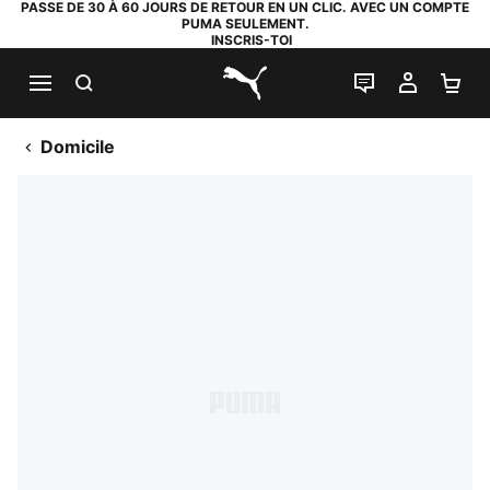
PASSE DE 30 À 60 JOURS DE RETOUR EN UN CLIC. AVEC UN COMPTE
PUMA SEULEMENT.
INSCRIS-TOI
RECHERCHE
LIVE CHAT
MON C
PA
PUMA.com
Domicile