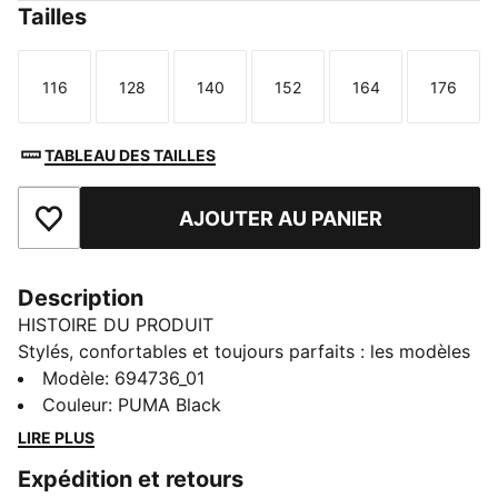
Tailles
116
128
140
152
164
176
Taille
Taille
Taille
Taille
Taille
Taille
TABLEAU DES TAILLES
AJOUTER AU PANIER
Ajouter aux favoris
Description
HISTOIRE DU PRODUIT
Stylés, confortables et toujours parfaits : les modèles
PUMA Essentials sont les incontournables du vestiaire
Modèle
:
694736_01
sportswear. Ce pantalon transpose le confort
Couleur
:
PUMA Black
athlétique dans les mouvements du quotidien des
LIRE PLUS
enfants, grâce à un look classique et ultra-
Expédition et retours
confortable. Parfait pour l'école, le week-end ou les