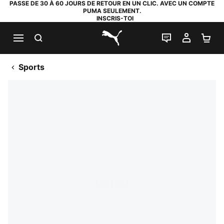
PASSE DE 30 À 60 JOURS DE RETOUR EN UN CLIC. AVEC UN COMPTE
PUMA SEULEMENT.
INSCRIS-TOI
RECHERCHE
LIVE CHAT
MON C
PA
PUMA.com
Sports