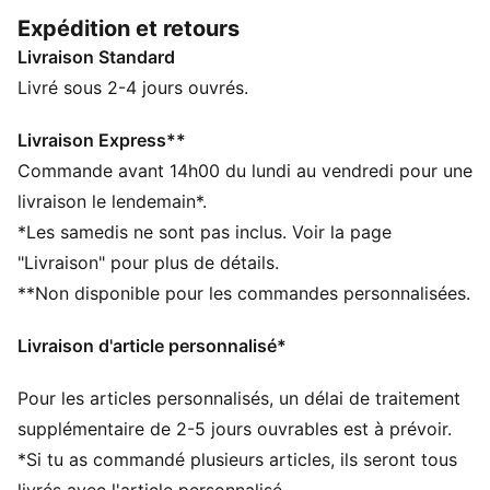
est pour le moins flatteuse. C’est le pantalon parfait
Expédition et retours
pour les passionnées qui prennent soin de leur santé à
Livraison Standard
chaque foulée.
CARACTÉRISTIQUES + AVANTAGES
Livré sous 2-4 jours ouvrés.
Confectionné avec un minimum de 50 % de matériaux
recyclés
Livraison Express**
dryCELL : la technologie PUMA évacue l’humidité du
Commande avant 14h00 du lundi au vendredi pour une
corps pour te protéger de la transpiration pendant tes
livraison le lendemain*.
activités
*Les samedis ne sont pas inclus. Voir la page
DÉTAILS
"Livraison" pour plus de détails.
Coupe slim
**Non disponible pour les commandes personnalisées.
Fit fuselée
Longueur standard
Livraison d'article personnalisé*
Poches
Détails brandés PUMA
Pour les articles personnalisés, un délai de traitement
supplémentaire de 2-5 jours ouvrables est à prévoir.
*Si tu as commandé plusieurs articles, ils seront tous