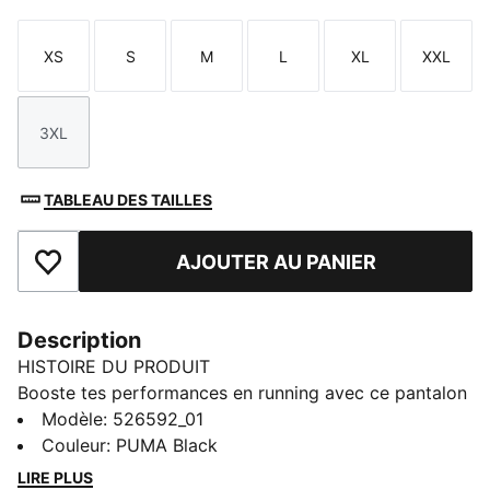
XS
S
M
L
XL
XXL
Taille
Taille
Taille
Taille
Taille
Taille
3XL
Taille
TABLEAU DES TAILLES
AJOUTER AU PANIER
Ajouter aux favoris
Description
HISTOIRE DU PRODUIT
Booste tes performances en running avec ce pantalon
fuselé signé PUMA. Ce modèle intègre la technologie
Modèle
:
526592_01
dryCELL pour te garder au sec. Il est doté d'une
Couleur
:
PUMA Black
poche pour ranger tes effets en sécurité, et sa coupe
LIRE PLUS