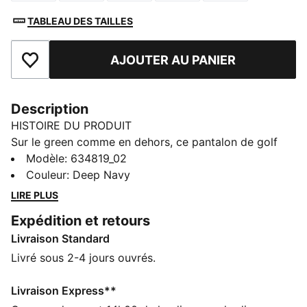
TABLEAU DES TAILLES
AJOUTER AU PANIER
Ajouter aux favoris
Description
HISTOIRE DU PRODUIT
Sur le green comme en dehors, ce pantalon de golf
t'aide à garder un style élégant et des mouvements
Modèle
:
634819_02
fluides. La coupe ajustée, la taille extensible et les
Couleur
:
Deep Navy
poignets élastiques te permettent d’avancer sur le
LIRE PLUS
fairway en te sentant confiant, concentré et prêt pour
Expédition et retours
chaque coup.
Livraison Standard
CARACTÉRISTIQUES + AVANTAGES
Confectionné avec un minimum de 50 % de matériaux
Livré sous 2-4 jours ouvrés.
recyclés
DÉTAILS
Livraison Express**
Coupe : Coupe ajustée