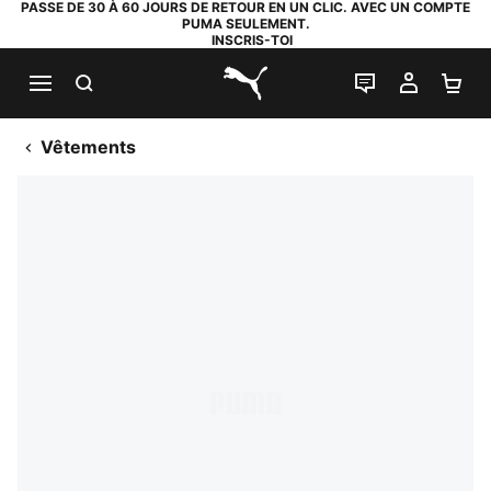
PASSE DE 30 À 60 JOURS DE RETOUR EN UN CLIC. AVEC UN COMPTE
PUMA SEULEMENT.
INSCRIS-TOI
RECHERCHE
LIVE CHAT
MON C
PA
PUMA.com
Vêtements