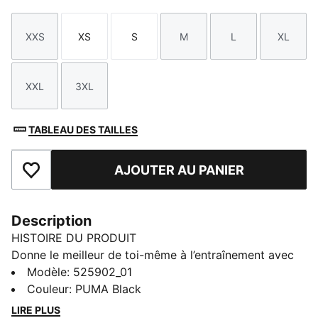
XXS
XS
S
M
L
XL
Taille
Taille
Taille
Taille
Taille
Taille
XXL
3XL
Taille
Taille
TABLEAU DES TAILLES
AJOUTER AU PANIER
Ajouter aux favoris
Description
HISTOIRE DU PRODUIT
Donne le meilleur de toi-même à l’entraînement avec
ce pantalon bootcut à taille haute signé PUMA. Doté
Modèle
:
525902_01
de la technologie dryCELL pour te garder au sec, il
Couleur
:
PUMA Black
présente une coupe près du corps flatteuse et des
LIRE PLUS