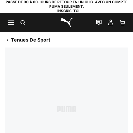
PASSE DE 30 À 60 JOURS DE RETOUR EN UN CLIC. AVEC UN COMPTE
PUMA SEULEMENT.
INSCRIS-TOI
RECHERCHE
LIVE CHAT
MON C
PA
PUMA.com
Tenues De Sport