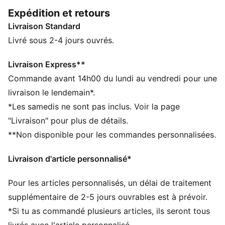
poches latérales pour ranger ton téléphone. C’est le
Expédition et retours
modèle parfait pour tes séances de sport
Livraison Standard
quotidiennes.
CARACTÉRISTIQUES + AVANTAGES
Livré sous 2-4 jours ouvrés.
Confectionné avec un minimum de 50 % de matériaux
recyclés
Livraison Express**
dryCELL : la technologie PUMA évacue l’humidité du
Commande avant 14h00 du lundi au vendredi pour une
corps pour te protéger de la transpiration pendant tes
livraison le lendemain*.
activités
*Les samedis ne sont pas inclus. Voir la page
DÉTAILS
"Livraison" pour plus de détails.
Coupe moulante
**Non disponible pour les commandes personnalisées.
Tissu interlock
Longueur normale
Livraison d'article personnalisé*
Poche latérale
Détails brandés PUMA
Pour les articles personnalisés, un délai de traitement
supplémentaire de 2-5 jours ouvrables est à prévoir.
*Si tu as commandé plusieurs articles, ils seront tous