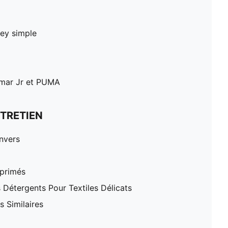
sey simple
ymar Jr et PUMA
TRETIEN
nvers
mprimés
 Détergents Pour Textiles Délicats
 Similaires