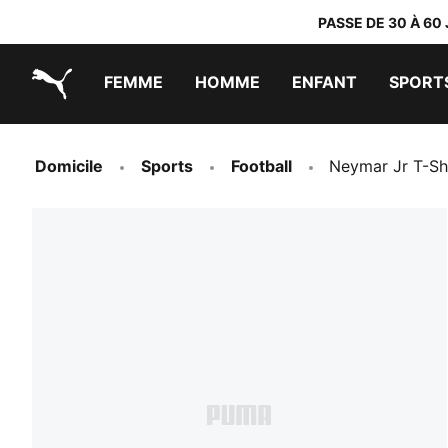
PASSE DE 30 À 60
FEMME
HOMME
ENFANT
SPORT
PUMA.com
PUMA x DORA THE EXPLORER
Chaussures faciles à enfiler
Vêtements à moins de 40 €
Domicile
Sports
Football
Neymar Jr T-Sh