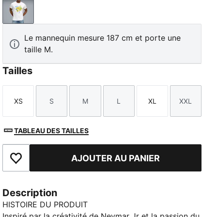
PUMA White-Pelé Yellow-PUMA Green-PUMA Team R
Le mannequin mesure 187 cm et porte une
taille M.
Tailles
XS
S
M
L
XL
XXL
Taille
Taille
Taille
Taille
Taille
Taille
TABLEAU DES TAILLES
AJOUTER AU PANIER
Ajouter aux favoris
Description
HISTOIRE DU PRODUIT
Inspiré par la créativité de Neymar Jr et la passion du