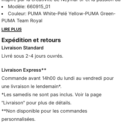
Brésil, ce t-shirt accompagne parfaitement chacun de
Modèle
:
660915_01
tes mouvements pour t’aider à rester bien frais, que
Couleur
:
PUMA White-Pelé Yellow-PUMA Green-
ce soit lors d’un match ou dans la rue. Porte-le quand
PUMA Team Royal
tu veux jouer, chiller ou juste montrer ton amour du
LIRE PLUS
beau jeu.
Expédition et retours
CARACTÉRISTIQUES + AVANTAGES
Livraison Standard
Confectionné avec un minimum de 20 % de coton
recyclé
Livré sous 2-4 jours ouvrés.
DÉTAILS
Coupe : Régulière
Livraison Express**
Matière principale : Jersey simple
Commande avant 14h00 du lundi au vendredi pour
Col : Col rond
une livraison le lendemain*.
Manches courtes
*Les samedis ne sont pas inclus. Voir la page
Détails co-brandés Neymar Jr et PUMA
"Livraison" pour plus de détails.
**Non disponible pour les commandes
personnalisées.