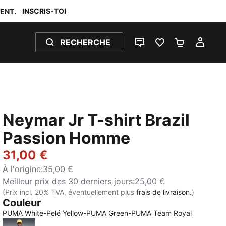
INSCRIS-TOI
ENT.
RECHERCHE
LIVE CHAT
FAVORIS 0
PANIER 0
MON
Neymar Jr T-shirt Brazil
Passion Homme
31,00 €
À l'origine
:
35,00 €
Meilleur prix des 30 derniers jours
:
25,00 €
(Prix incl. 20% TVA, éventuellement plus
frais de livraison.
)
Couleur
PUMA White-Pelé Yellow-PUMA Green-PUMA Team Royal