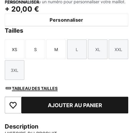
Ajoutez un nom ou un numéro pour personnaliser votre maillot.
PERSONNALISER
+
20,00 €
Personnaliser
Tailles
XS
S
M
L
XL
XXL
Taille
Taille
Taille
Taille
Taille
Taille
3XL
Taille
TABLEAU DES TAILLES
AJOUTER AU PANIER
Ajouter aux favoris
Description