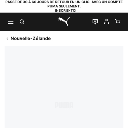
PASSE DE 30 À 60 JOURS DE RETOUR EN UN CLIC. AVEC UN COMPTE
PUMA SEULEMENT.
INSCRIS-TOI
RECHERCHE
LIVE CHAT
MON C
PA
PUMA.com
Nouvelle-Zélande