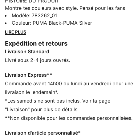
HISTOIRE DU PRODUIT
Montre tes couleurs avec style. Pensé pour les fans
comme pour les joueurs, ce maillot allie performance,
Modèle
:
783262_01
confort et détails emblématiques de l’équipe. Que tu
Couleur
:
PUMA Black-PUMA Silver
sois dans les tribunes ou en ville, porte les couleurs de
LIRE PLUS
la s»lection nationale avec fierté.
Expédition et retours
CARACTÉRISTIQUES + AVANTAGES
Livraison Standard
GESTION DE L’HUMIDITÉ : Les tissus techniques
dryCELL évacuent l'humidité pour t’aider à rester à
Livré sous 2-4 jours ouvrés.
l'aise et au sec
Dans le cadre du programme RE:FIBRE, ce produit est
Livraison Express**
composé d’au moins 95 % de matériaux recyclés à
Commande avant 14h00 du lundi au vendredi pour une
partir de déchets textiles et d’autres matériaux usagés
livraison le lendemain*.
DÉTAILS
*Les samedis ne sont pas inclus. Voir la page
Coupe : Régulière
"Livraison" pour plus de détails.
Matière principale : Jacquard double face
**Non disponible pour les commandes personnalisées.
Col : Col rond
Manches courtes
Livraison d'article personnalisé*
Logos du club et de PUMA à la poitrine