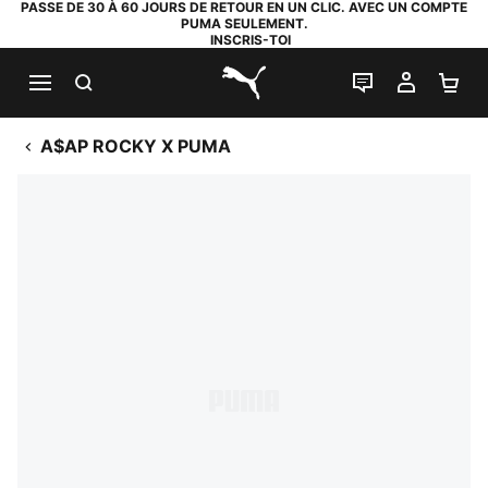
PASSE DE 30 À 60 JOURS DE RETOUR EN UN CLIC. AVEC UN COMPTE
PUMA SEULEMENT.
INSCRIS-TOI
RECHERCHE
LIVE CHAT
MON C
PA
PUMA.com
A$AP ROCKY X PUMA