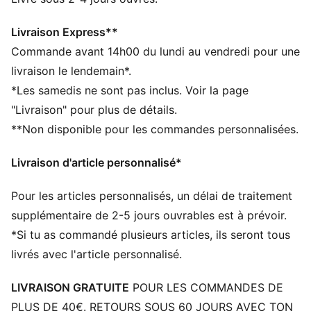
n’hésitent jamais à bousculer les codes.
DÉTAILS
Livraison Express**
Coupe régulière
Commande avant 14h00 du lundi au vendredi pour une
Modèle à enfiler
livraison le lendemain*.
Crampons en caoutchouc sur la semelle
*Les samedis ne sont pas inclus. Voir la page
Boîte à chaussures signature A$AP ROCKY x PUMA
"Livraison" pour plus de détails.
Logo PUMA Cat
**Non disponible pour les commandes personnalisées.
Livraison d'article personnalisé*
Pour les articles personnalisés, un délai de traitement
supplémentaire de 2-5 jours ouvrables est à prévoir.
*Si tu as commandé plusieurs articles, ils seront tous
livrés avec l'article personnalisé.
LIVRAISON GRATUITE
POUR LES COMMANDES DE
PLUS DE 40€. RETOURS SOUS 60 JOURS AVEC TON