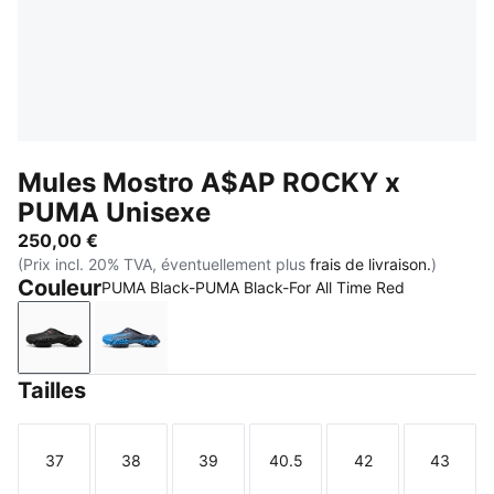
Mules Mostro A$AP ROCKY x
PUMA Unisexe
250,00 €
(Prix incl. 20% TVA, éventuellement plus
frais de livraison.
)
Couleur
PUMA Black-PUMA Black-For All Time Red
PUMA Black-PUMA Black-For All Time Red
Blue Glimmer-New Navy-For All Time Red
Tailles
37
38
39
40.5
42
43
Taille
Taille
Taille
Taille
Taille
Taille