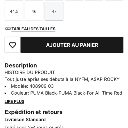
44.5
46
47
Taille
Taille
Taille
TABLEAU DES TAILLES
AJOUTER AU PANIER
Ajouter aux favoris
Description
HISTOIRE DU PRODUIT
Tout juste après ses débuts à la NYFM, A$AP ROCKY
x PUMA dévoile la Mostro 3.D Mule. Mostro signifie
Modèle
:
408909_03
« Monstre » en italien. Un nom parfaitement choisi
Couleur
:
PUMA Black-PUMA Black-For All Time Red
pour cette chaussure à enfiler dont la silhouette
LIRE PLUS
sculpturale ponctuée de pointes est conçue à l’aide de
Expédition et retours
techniques d’impression 3D de pointe. Uniques,
Livraison Standard
audacieuses, hors-norme : les mules Mostro 3.D sont
une pièce de collection pour les fashion lovers qui
Livré sous 2-4 jours ouvrés.