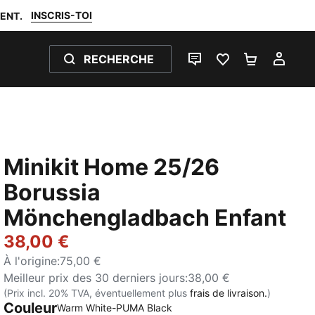
INSCRIS-TOI
ENT.
RECHERCHE
LIVE CHAT
FAVORIS 0
PANIER 0
MON
Minikit Home 25/26
Borussia
Mönchengladbach Enfant
38,00 €
À l'origine
:
75,00 €
Meilleur prix des 30 derniers jours
:
38,00 €
(Prix incl. 20% TVA, éventuellement plus
frais de livraison.
)
Couleur
Warm White-PUMA Black