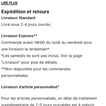
Mariant avec brio histoire et savoir-faire moderne,
LIRE PLUS
cette tenue célèbre les grands rendez-vous qui ont
Expédition et retours
façonné l’âme des Fohlen, tout en offrant des
Livraison Standard
performances et un confort premium en phase avec
le jeu d'aujourd'hui.
Livré sous 2-4 jours ouvrés.
CARACTÉRISTIQUES + AVANTAGES
dryCELL : technologie ultra-technique qui évacue
Livraison Express**
l’humidité de votre peau et vous aide à rester au sec
Commande avant 14h00 du lundi au vendredi pour
et à l’aise durant l’exercice
une livraison le lendemain*.
Fabriqué à partir de matériaux 100 % recyclés (hors
*Les samedis ne sont pas inclus. Voir la page
finitions et décorations)
"Livraison" pour plus de détails.
DÉTAILS
**Non disponible pour les commandes
Coupe : Régulière
Matériau principal : Jacquard double face
personnalisées.
Manches courtes
Longueur : Régulière
Livraison d'article personnalisé*
Logos du club et PUMA
PUMA Enfant : recommandé pour les enfants de
Pour les articles personnalisés, un délai de traitement
4 à 8 ans
supplémentaire de 2-5 jours ouvrables est à prévoir.