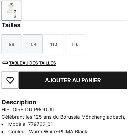
Warm White-PUMA Black
Tailles
98
104
110
116
Taille
Taille
Taille
Taille
TABLEAU DES TAILLES
AJOUTER AU PANIER
Ajouter aux favoris
Description
HISTOIRE DU PRODUIT
Célébrant les 125 ans du Borussia Mönchengladbach,
le maillot Home 25/26 rend hommage à l’histoire
Modèle
:
779762_01
exceptionnelle du club et à ses premières années.
Couleur
:
Warm White-PUMA Black