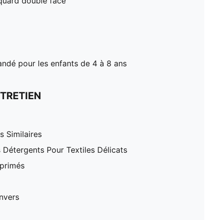
cquard double face
dé pour les enfants de 4 à 8 ans
TRETIEN
 Similaires
 Détergents Pour Textiles Délicats
mprimés
nvers