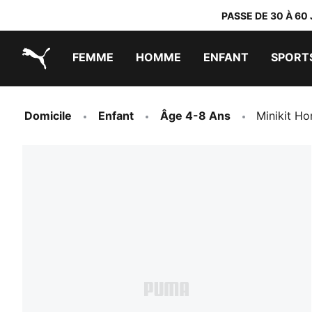
PASSE DE 30 À 60
FEMME
HOMME
ENFANT
SPORT
PUMA.com
PUMA x DORA THE EXPLORER
Chaussures faciles à enfiler
Vêtements à moins de 40 €
Domicile
Enfant
Âge 4-8 Ans
Minikit H