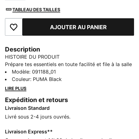
TABLEAU DES TAILLES
AJOUTER AU PANIER
Ajouter aux favoris
Description
HISTOIRE DU PRODUIT
Prépare tes essentiels en toute facilité et file à la salle
de sport avec style. Doté de plusieurs compartiments,
Modèle
:
091188_01
d'une poche séparée pour les chaussures et d'une
Couleur
:
PUMA Black
bandoulière réglable, ce sac PUMA te permet
LIRE PLUS
d’organiser tes affaires pour être toujours prêt à
Expédition et retours
passer à l’action. Ton compagnon d'entraînement
Livraison Standard
n'attend plus que toi !
DÉTAILS
Livré sous 2-4 jours ouvrés.
Compartiment principal à fermeture éclair
bidirectionnelle
Livraison Express**
Compartiment avant zippé