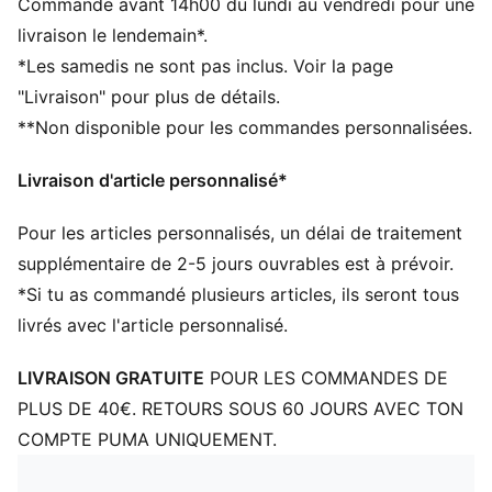
Commande avant 14h00 du lundi au vendredi pour une
Poche latérale zippée
livraison le lendemain*.
Une poche en mesh sur le côté
*Les samedis ne sont pas inclus. Voir la page
Bandoulière réglable
"Livraison" pour plus de détails.
Dimensions : 44 cm (l) / 25,5 cm (P) / 20,5 cm (H)
**Non disponible pour les commandes personnalisées.
Volume : 21 L
Détails brandés PUMA
Livraison d'article personnalisé*
Pour les articles personnalisés, un délai de traitement
supplémentaire de 2-5 jours ouvrables est à prévoir.
*Si tu as commandé plusieurs articles, ils seront tous
livrés avec l'article personnalisé.
LIVRAISON GRATUITE
POUR LES COMMANDES DE
PLUS DE 40€. RETOURS SOUS 60 JOURS AVEC TON
COMPTE PUMA UNIQUEMENT.