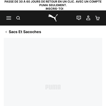
PASSE DE 30 À 60 JOURS DE RETOUR EN UN CLIC. AVEC UN COMPTE
PUMA SEULEMENT.
INSCRIS-TOI
RECHERCHE
LIVE CHAT
MON C
PA
PUMA.com
Sacs Et Sacoches