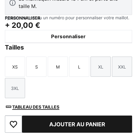
taille M.
Ajoutez un nom ou un numéro pour personnaliser votre maillot.
PERSONNALISER
+
20,00 €
Personnaliser
Tailles
XS
S
M
L
XL
XXL
Taille
Taille
Taille
Taille
Taille
Taille
3XL
Taille
TABLEAU DES TAILLES
AJOUTER AU PANIER
Ajouter aux favoris