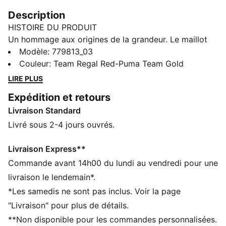
Description
HISTOIRE DU PRODUIT
Un hommage aux origines de la grandeur. Le maillot
Third 25/26 Galatasaray SK s'inspire des portes
Modèle
:
779813_03
historiques du lycée Beyoğlu, où l’histoire du club a
Couleur
:
Team Regal Red-Puma Team Gold
commencé. Mêlant héritage et innovation, cette tenue
LIRE PLUS
rend hommage au lien profond qui unit le célèbre
Expédition et retours
lycée de Galatasaray et le légendaire club de football.
Livraison Standard
CARACTÉRISTIQUES + AVANTAGES
dryCELL : technologie ultra-technique qui évacue
Livré sous 2-4 jours ouvrés.
l’humidité de votre peau et vous aide à rester au sec
et à l’aise durant l’exercice
Livraison Express**
Dans le cadre du programme RE:FIBRE, ce produit est
Commande avant 14h00 du lundi au vendredi pour une
composé d’au moins 95 % de matériaux recyclés à
livraison le lendemain*.
partir de déchets textiles et d’autres matériaux usagés
*Les samedis ne sont pas inclus. Voir la page
DÉTAILS
"Livraison" pour plus de détails.
Coupe : Régulière
**Non disponible pour les commandes personnalisées.
Matériau principal : Jacquard double face