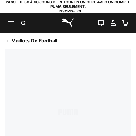
PASSE DE 30 À 60 JOURS DE RETOUR EN UN CLIC. AVEC UN COMPTE
PUMA SEULEMENT.
INSCRIS-TOI
RECHERCHE
LIVE CHAT
MON C
PA
PUMA.com
Maillots De Football