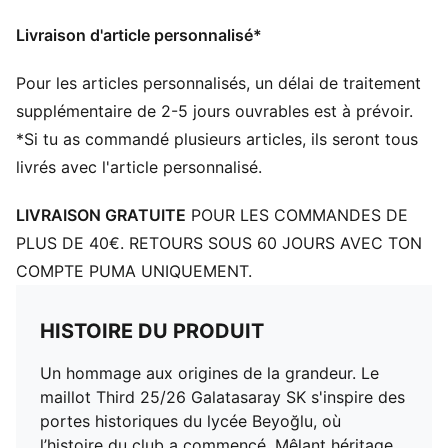
Col : Col en V
Livraison d'article personnalisé*
Manches courtes
Longueur : Régulière
Pour les articles personnalisés, un délai de traitement
Logos du club et PUMA
supplémentaire de 2-5 jours ouvrables est à prévoir.
*Si tu as commandé plusieurs articles, ils seront tous
livrés avec l'article personnalisé.
LIVRAISON GRATUITE
POUR LES COMMANDES DE
PLUS DE 40€. RETOURS SOUS 60 JOURS AVEC TON
COMPTE PUMA UNIQUEMENT.
HISTOIRE DU PRODUIT
Un hommage aux origines de la grandeur. Le
maillot Third 25/26 Galatasaray SK s'inspire des
portes historiques du lycée Beyoğlu, où
l’histoire du club a commencé. Mêlant héritage