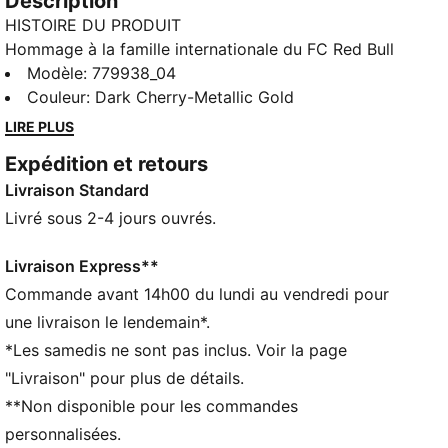
Description
HISTOIRE DU PRODUIT
Hommage à la famille internationale du FC Red Bull
Salzbourg, le maillot Third 25/26 symbolise l'unité et
Modèle
:
779938_04
l'ambition. Ce modèle au look contemporain
Couleur
:
Dark Cherry-Metallic Gold
représente le lien qui unit le club à la scène
LIRE PLUS
internationale du football et sa quête d’excellence.
Expédition et retours
CARACTÉRISTIQUES + AVANTAGES
Livraison Standard
dryCELL : technologie ultra-technique qui évacue
l’humidité de votre peau et vous aide à rester au sec
Livré sous 2-4 jours ouvrés.
et à l’aise durant l’exercice
Dans le cadre du programme RE:FIBRE, ce produit est
Livraison Express**
composé d’au moins 95 % de matériaux recyclés à
Commande avant 14h00 du lundi au vendredi pour
partir de déchets textiles et d’autres matériaux
une livraison le lendemain*.
usagés
*Les samedis ne sont pas inclus. Voir la page
DÉTAILS
"Livraison" pour plus de détails.
Coupe : Régulière
**Non disponible pour les commandes
Matériau principal : Jacquard double face
Col : Col rond
personnalisées.