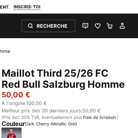
INSCRIS-TOI
ENT.
RECHERCHE
LIVE CHAT
FAVORIS 0
PANIER 0
MON
Homme
Maillot Third 25/26 FC
Red Bull Salzburg Homme
50,00 €
À l'origine
:
100,00 €
Meilleur prix des 30 derniers jours
:
50,00 €
(Prix incl. 20% TVA, éventuellement plus
frais de livraison.
)
Couleur
Dark Cherry-Metallic Gold