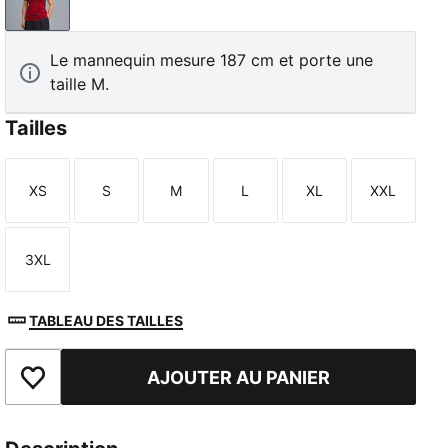
Dark Cherry-Metallic Gold
Le mannequin mesure 187 cm et porte une
taille M.
Tailles
XS
S
M
L
XL
XXL
Taille
Taille
Taille
Taille
Taille
Taille
3XL
Taille
TABLEAU DES TAILLES
AJOUTER AU PANIER
Ajouter aux favoris