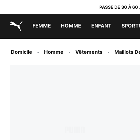
PASSE DE 30 À 60
FEMME
HOMME
ENFANT
SPORT
PUMA.com
PUMA x DORA THE EXPLORER
Chaussures faciles à enfiler
Vêtements à moins de 40 €
Domicile
Homme
Vêtements
Maillots D