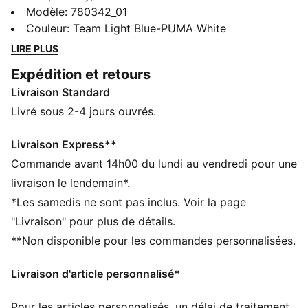
Pour la première fois dans l'histoire du club, la tenue
Modèle
:
780342_01
Home met à l’honneur le « sash », cette bande en biais
Couleur
:
Team Light Blue-PUMA White
devenue emblématique les jours de match à
LIRE PLUS
l'extérieur. Associé à l'inimitable couleur Sky Blue et
Expédition et retours
revisité pour la nouvelle génération, ce maillot évoque
Livraison Standard
à la fois l’histoire du club et son avenir, pour rappeler
qu’à Manchester, on fait les choses différemment, sur
Livré sous 2-4 jours ouvrés.
le terrain comme au quotidien.
CARACTÉRISTIQUES + AVANTAGES
Livraison Express**
CONFORT : la technologie dryCELL évacue la
Commande avant 14h00 du lundi au vendredi pour une
transpiration pour rester au sec et bénéficier d’un
livraison le lendemain*.
maximum de confort
*Les samedis ne sont pas inclus. Voir la page
Dans le cadre du programme RE:FIBRE, ce produit est
"Livraison" pour plus de détails.
composé d’au moins 95 % de matériaux recyclés à
**Non disponible pour les commandes personnalisées.
partir de déchets textiles et d’autres matériaux usagés
DÉTAILS
Livraison d'article personnalisé*
Coupe régulière
Manches longues
Pour les articles personnalisés, un délai de traitement