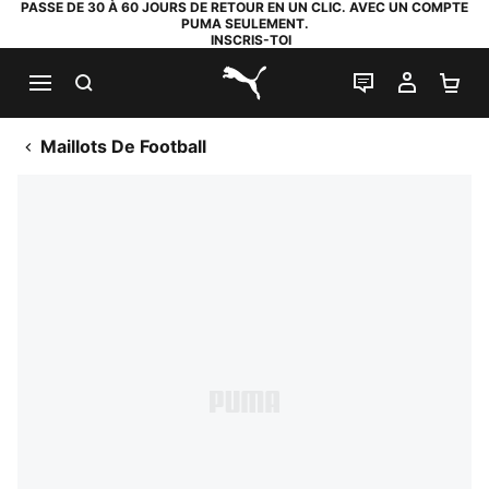
PASSE DE 30 À 60 JOURS DE RETOUR EN UN CLIC. AVEC UN COMPTE
PUMA SEULEMENT.
INSCRIS-TOI
RECHERCHE
LIVE CHAT
MON C
PA
PUMA.com
Maillots De Football