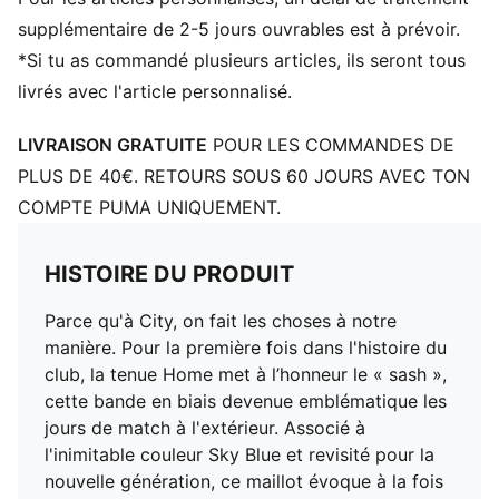
Empiècements incurvés sur les côtés et sous les bras
Col rond
supplémentaire de 2-5 jours ouvrables est à prévoir.
Logo PUMA sur le côté droit de la poitrine
*Si tu as commandé plusieurs articles, ils seront tous
Écusson Manchester City sur le côté gauche de la
livrés avec l'article personnalisé.
poitrine
PUMA Enfant et Adolescent : Recommandé pour les
LIVRAISON GRATUITE
POUR LES COMMANDES DE
enfants âgés de 8 à 16 ans
PLUS DE 40€. RETOURS SOUS 60 JOURS AVEC TON
COMPTE PUMA UNIQUEMENT.
HISTOIRE DU PRODUIT
Parce qu'à City, on fait les choses à notre
manière. Pour la première fois dans l'histoire du
club, la tenue Home met à l’honneur le « sash »,
cette bande en biais devenue emblématique les
jours de match à l'extérieur. Associé à
l'inimitable couleur Sky Blue et revisité pour la
nouvelle génération, ce maillot évoque à la fois