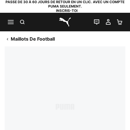
PASSE DE 30 À 60 JOURS DE RETOUR EN UN CLIC. AVEC UN COMPTE
PUMA SEULEMENT.
INSCRIS-TOI
RECHERCHE
LIVE CHAT
MON C
PA
PUMA.com
Maillots De Football