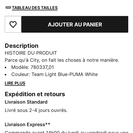
TABLEAU DES TAILLES
AJOUTER AU PANIER
Ajouter aux favoris
Description
HISTOIRE DU PRODUIT
Parce qu'à City, on fait les choses à notre manière.
Pour la première fois dans l'histoire du club, la tenue
Modèle
:
780337_01
Home met à l’honneur le « sash », cette bande en biais
Couleur
:
Team Light Blue-PUMA White
devenue emblématique les jours de match à
LIRE PLUS
l'extérieur. Associé à l'inimitable couleur Sky Blue et
Expédition et retours
revisité pour la nouvelle génération, ce maillot évoque
Livraison Standard
à la fois l’histoire du club et son avenir, pour rappeler
qu’à Manchester, on fait les choses différemment, sur
Livré sous 2-4 jours ouvrés.
le terrain comme au quotidien.
CARACTÉRISTIQUES + AVANTAGES
Livraison Express**
LÉGÈRETÉ : Le tissu ULTRAWEAVE réduit le poids du
Commande avant 14h00 du lundi au vendredi pour une