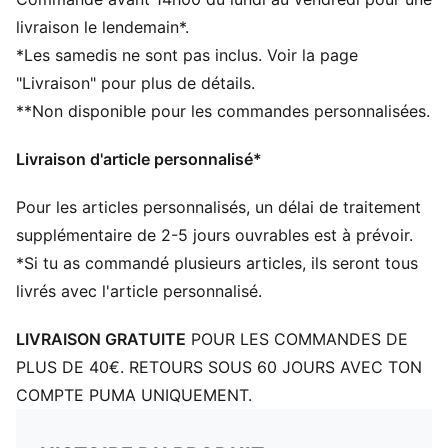
maillot et les frottements
livraison le lendemain*.
CONFORT : la technologie dryCELL évacue la
*Les samedis ne sont pas inclus. Voir la page
transpiration pour rester au sec et bénéficier d’un
"Livraison" pour plus de détails.
maximum de confort
**Non disponible pour les commandes personnalisées.
Fabriqué à partir de matériaux 100 % recyclés (hors
finitions et décorations)
Livraison d'article personnalisé*
DÉTAILS
Coupe ajustée
Pour les articles personnalisés, un délai de traitement
Manches longues
Empiècements incurvés sur les côtés et sous les bras
supplémentaire de 2-5 jours ouvrables est à prévoir.
Col rond
*Si tu as commandé plusieurs articles, ils seront tous
Empiècement en mesh collé découpé au laser sur le
livrés avec l'article personnalisé.
haut de la poitrine
Écusson Manchester City sur le côté gauche de la
LIVRAISON GRATUITE
POUR LES COMMANDES DE
poitrine
PLUS DE 40€. RETOURS SOUS 60 JOURS AVEC TON
Logo PUMA sur le côté droit de la poitrine
COMPTE PUMA UNIQUEMENT.