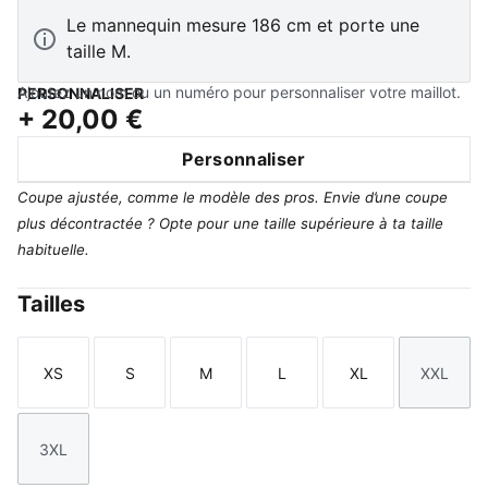
Le mannequin mesure 186 cm et porte une
taille M.
Ajoutez un nom ou un numéro pour personnaliser votre maillot.
PERSONNALISER
+
20,00 €
Personnaliser
Coupe ajustée, comme le modèle des pros. Envie d’une coupe
plus décontractée ? Opte pour une taille supérieure à ta taille
habituelle.
Tailles
XS
S
M
L
XL
XXL
Taille
Taille
Taille
Taille
Taille
Taille
3XL
Taille