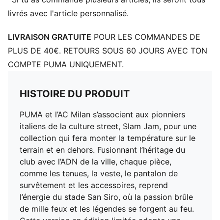
Écusson officiel du club
livrés avec l'article personnalisé.
Édition limitée
Logo AC MILAN x SLAM JAM imprimé à l'intérieur du
LIVRAISON GRATUITE
POUR LES COMMANDES DE
maillot
PLUS DE 40€. RETOURS SOUS 60 JOURS AVEC TON
Livré avec une housse de rangement en satin argenté
COMPTE PUMA UNIQUEMENT.
Comprend un ensemble d’écussons AC MILAN x SLAM
JAM
HISTOIRE DU PRODUIT
PUMA et l’AC Milan s’associent aux pionniers
italiens de la culture street, Slam Jam, pour une
collection qui fera monter la température sur le
terrain et en dehors. Fusionnant l’héritage du
club avec l’ADN de la ville, chaque pièce,
comme les tenues, la veste, le pantalon de
survêtement et les accessoires, reprend
l’énergie du stade San Siro, où la passion brûle
de mille feux et les légendes se forgent au feu.