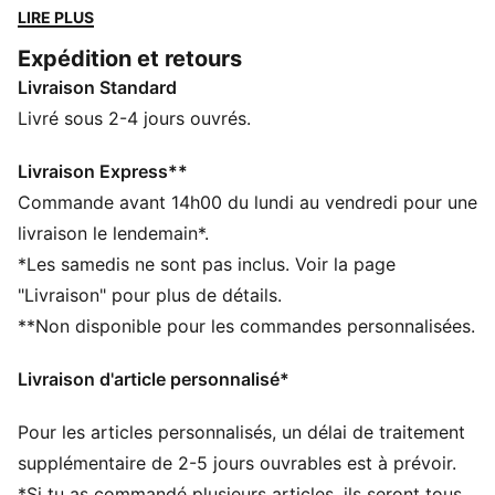
Fusionnant l’héritage du club avec l’ADN de la ville,
LIRE PLUS
chaque pièce, comme les tenues, la veste, le pantalon
Expédition et retours
de survêtement et les accessoires, reprend l’énergie
Livraison Standard
du stade San Siro, où la passion brûle de mille feux et
les légendes se forgent au feu. Cette version en
Livré sous 2-4 jours ouvrés.
édition limitée adopte une coupe oversize parfaite
pour ton mode de vie contemporain. Il s’accompagne
Livraison Express**
d’une housse de rangement spéciale en satin argenté.
Commande avant 14h00 du lundi au vendredi pour une
CARACTÉRISTIQUES + AVANTAGES
livraison le lendemain*.
Confectionné avec un minimum de 90 % de matériaux
*Les samedis ne sont pas inclus. Voir la page
recyclés
"Livraison" pour plus de détails.
GESTION DE L’HUMIDITÉ : Les tissus techniques
**Non disponible pour les commandes personnalisées.
dryCELL évacuent l'humidité pour t’aider à rester à
l'aise et au sec
Livraison d'article personnalisé*
DÉTAILS
Coupe : Oversize
Pour les articles personnalisés, un délai de traitement
Col : Col rond
Manches longues
supplémentaire de 2-5 jours ouvrables est à prévoir.
Longueur : Régulière
*Si tu as commandé plusieurs articles, ils seront tous