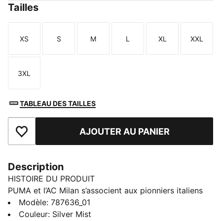
Tailles
XS
S
M
L
XL
XXL
Taille
Taille
Taille
Taille
Taille
Taille
3XL
Taille
TABLEAU DES TAILLES
AJOUTER AU PANIER
Ajouter aux favoris
Description
HISTOIRE DU PRODUIT
PUMA et l’AC Milan s’associent aux pionniers italiens
de la culture street, Slam Jam, pour une collection qui
Modèle
:
787636_01
fera monter la température sur le terrain et en dehors.
Couleur
:
Silver Mist