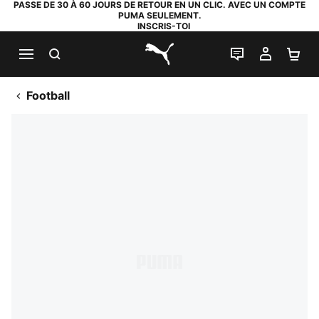
PASSE DE 30 À 60 JOURS DE RETOUR EN UN CLIC. AVEC UN COMPTE
PUMA SEULEMENT.
INSCRIS-TOI
RECHERCHE
LIVE CHAT
MON C
PA
PUMA.com
Football