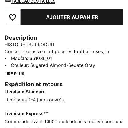
TABLEAU DES TAILLES
AJOUTER AU PANIER
Ajouter aux favoris
Description
HISTOIRE DU PRODUIT
Conçue exclusivement pour les footballeuses, la
collection individualBLAZE allie coupes parfaites et
Modèle
:
661036_01
tissus haute performance. Ce maillot intègre notre
Couleur
:
Sugared Almond-Sedate Gray
technologie dryCELL qui évacue la transpiration. Tu
LIRE PLUS
restes au sec e à l’aise.
Expédition et retours
CARACTÉRISTIQUES + AVANTAGES
Livraison Standard
GESTION DE L’HUMIDITÉ : le tissu technique dryCELL
évacue l'humidité, pour te garder à l'aise et au sec
Livré sous 2-4 jours ouvrés.
Dans le cadre du programme RE:FIBRE, ce produit est
composé d’au moins 95 % de matériaux recyclés à
Livraison Express**
partir de déchets textiles et d’autres matériaux usagés
Commande avant 14h00 du lundi au vendredi pour une
DÉTAILS