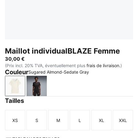
Maillot individualBLAZE Femme
30,00 €
(Prix incl. 20% TVA, éventuellement plus
frais de livraison.
)
Couleur
Sugared Almond-Sedate Gray
Sugared Almond-Sedate Gray
PUMA Black-PUMA White
Tailles
XS
S
M
L
XL
XXL
Taille
Taille
Taille
Taille
Taille
Taille