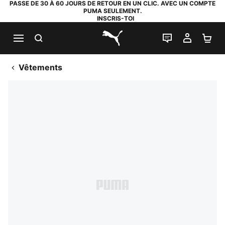
PASSE DE 30 À 60 JOURS DE RETOUR EN UN CLIC. AVEC UN COMPTE
PUMA SEULEMENT.
INSCRIS-TOI
RECHERCHE
LIVE CHAT
MON C
PA
PUMA.com
Vêtements