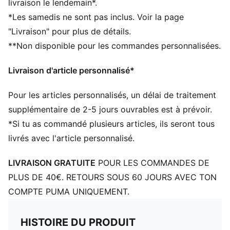
livraison le lendemain*.
Conçu pour : le football
*Les samedis ne sont pas inclus. Voir la page
Coupe : régulière
"Livraison" pour plus de détails.
Longueur : régulière
**Non disponible pour les commandes personnalisées.
Col : col ras du cou
Matière principale : jacquard double face
Livraison d'article personnalisé*
Manches courtes
Pour les articles personnalisés, un délai de traitement
supplémentaire de 2-5 jours ouvrables est à prévoir.
*Si tu as commandé plusieurs articles, ils seront tous
livrés avec l'article personnalisé.
LIVRAISON GRATUITE
POUR LES COMMANDES DE
PLUS DE 40€. RETOURS SOUS 60 JOURS AVEC TON
COMPTE PUMA UNIQUEMENT.
HISTOIRE DU PRODUIT