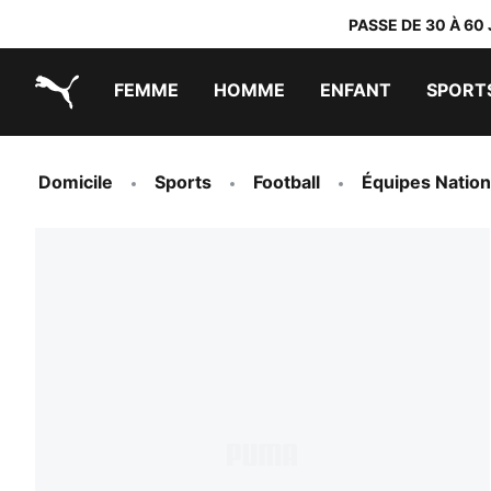
PASSE DE 30 À 60
FEMME
HOMME
ENFANT
SPORT
PUMA.com
PUMA x TRANSFORMERS
PUMA x DORA THE EXPLORER
Chaussures faciles à enfiler
Vêtements à moins de 40 €
Domicile
Sports
Football
Équipes Nation