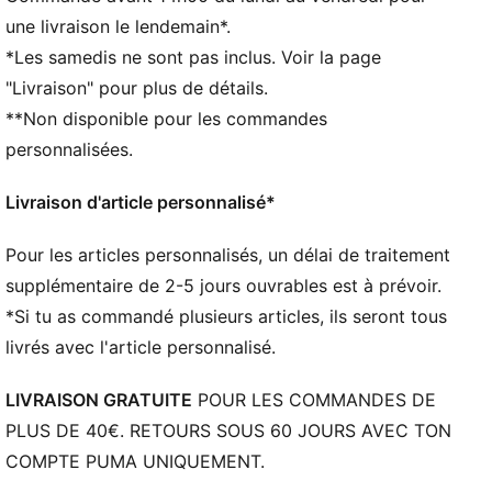
comme pour ton outfit quotidien. Cette tenue est
une livraison le lendemain*.
conçue dans le cadre du programme RE:FIBRE, visant
*Les samedis ne sont pas inclus. Voir la page
à transformer les déchets textiles et autres matériaux
"Livraison" pour plus de détails.
usagés en nouveaux textiles. Fans du Portugal de
**Non disponible pour les commandes
tous pays : à nous d’écrire une nouvelle page de
l’histoire glorieuse de la Seleção das Quinas.
personnalisées.
CARACTÉRISTIQUES + AVANTAGES
CONFORT : la technologie dryCELL évacue la
Livraison d'article personnalisé*
transpiration pour rester au sec et bénéficier d’un
maximum de confort
Pour les articles personnalisés, un délai de traitement
RE:FIBRE : Dans le cadre du programme RE:FIBRE, ce
supplémentaire de 2-5 jours ouvrables est à prévoir.
produit est composé d’au moins 95 % de matériaux
*Si tu as commandé plusieurs articles, ils seront tous
recyclés à partir de déchets textiles et d’autres
livrés avec l'article personnalisé.
matériaux usagés
DÉTAILS
LIVRAISON GRATUITE
POUR LES COMMANDES DE
Coupe régulière
PLUS DE 40€. RETOURS SOUS 60 JOURS AVEC TON
Manches courtes
COMPTE PUMA UNIQUEMENT.
Col rond
Empiècements incurvés sur les côtés et sous les bras