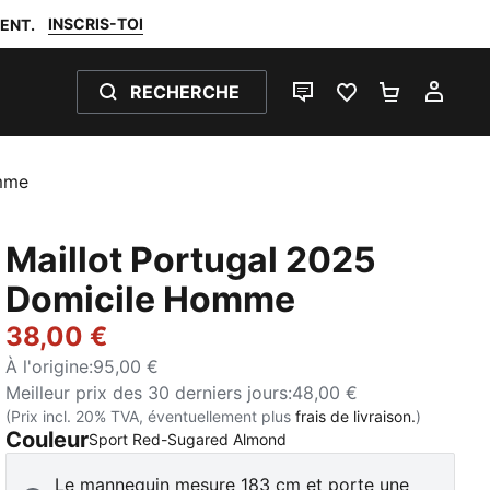
INSCRIS-TOI
ENT.
RECHERCHE
LIVE CHAT
FAVORIS 0
PANIER 0
MON
omme
Maillot Portugal 2025
Domicile Homme
38,00 €
À l'origine
:
95,00 €
Meilleur prix des 30 derniers jours
:
48,00 €
(Prix incl. 20% TVA, éventuellement plus
frais de livraison.
)
Couleur
:
Épuisé
Sport Red-Sugared Almond
Le mannequin mesure 183 cm et porte une