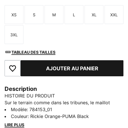
XS
S
M
L
XL
XXL
Taille
Taille
Taille
Taille
Taille
Taille
3XL
Taille
TABLEAU DES TAILLES
AJOUTER AU PANIER
Ajouter aux favoris
Description
HISTOIRE DU PRODUIT
Sur le terrain comme dans les tribunes, le maillot
Home Shakhtar Donetsk porte haut les couleurs du
Modèle
:
784153_01
club sans faire de concession. Ce modèle est conçu
Couleur
:
Rickie Orange-PUMA Black
pour les fans authentiques, qui vibrent de cette
LIRE PLUS