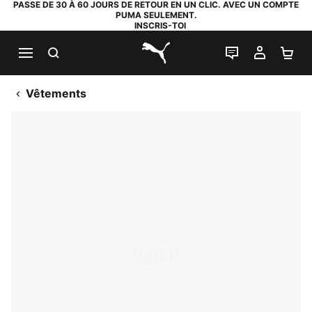
PASSE DE 30 À 60 JOURS DE RETOUR EN UN CLIC. AVEC UN COMPTE
PUMA SEULEMENT.
INSCRIS-TOI
RECHERCHE
LIVE CHAT
MON C
PA
PUMA.com
Vêtements