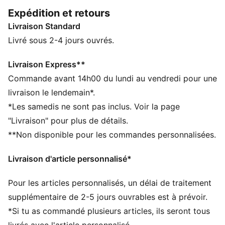
énergie unique qui anime le stade les jours de match.
Expédition et retours
CARACTÉRISTIQUES + AVANTAGES
Livraison Standard
GESTION DE L’HUMIDITÉ : Les tissus techniques
dryCELL évacuent l'humidité pour t’aider à rester à
Livré sous 2-4 jours ouvrés.
l'aise et au sec
Fabriqué à partir de matériaux 100 % recyclés, hors
Livraison Express**
finitions et décorations
Commande avant 14h00 du lundi au vendredi pour une
DÉTAILS
livraison le lendemain*.
Conçu pour : le football
*Les samedis ne sont pas inclus. Voir la page
Coupe : régulière
"Livraison" pour plus de détails.
Longueur : régulière
**Non disponible pour les commandes personnalisées.
Col : col ras du cou
Matière principale : jacquard double face
Livraison d'article personnalisé*
Manches courtes
Pour les articles personnalisés, un délai de traitement
supplémentaire de 2-5 jours ouvrables est à prévoir.
*Si tu as commandé plusieurs articles, ils seront tous