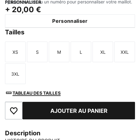
Ajoutez un nom ou un numéro pour personnaliser votre maillot.
PERSONNALISER
+
20,00 €
Personnaliser
Tailles
XS
S
M
L
XL
XXL
Taille
Taille
Taille
Taille
Taille
Taille
3XL
Taille
TABLEAU DES TAILLES
AJOUTER AU PANIER
Ajouter aux favoris
Description