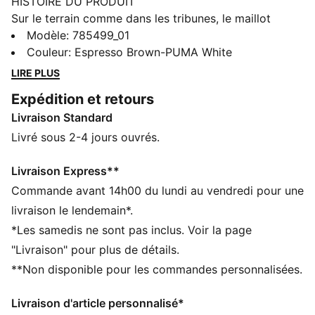
HISTOIRE DU PRODUIT
Sur le terrain comme dans les tribunes, le maillot
Home FC St. Pauli accompagne chacun de tes
Modèle
:
785499_01
mouvements. La technologie dryCELL te garde au
Couleur
:
Espresso Brown-PUMA White
frais même quand la pression monte. Ce modèle est
LIRE PLUS
conçu pour l’énergie des jours de match, et pour
Expédition et retours
montrer ton amour pour ton club au quotidien.
Livraison Standard
Représente le FC St. Pauli à ta manière.
CARACTÉRISTIQUES + AVANTAGES
Livré sous 2-4 jours ouvrés.
GESTION DE L’HUMIDITÉ : Les tissus techniques
dryCELL évacuent l'humidité pour t’aider à rester à
Livraison Express**
l'aise et au sec
Commande avant 14h00 du lundi au vendredi pour une
Fabriqué à partir de matériaux 100 % recyclés, hors
livraison le lendemain*.
finitions et décorations
*Les samedis ne sont pas inclus. Voir la page
DÉTAILS
"Livraison" pour plus de détails.
Conçu pour : le football
**Non disponible pour les commandes personnalisées.
Coupe : régulière
Longueur : régulière
Livraison d'article personnalisé*
Col : col ras du cou