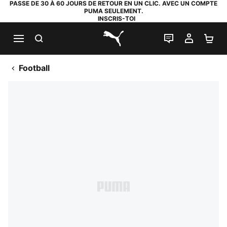
PASSE DE 30 À 60 JOURS DE RETOUR EN UN CLIC. AVEC UN COMPTE
PUMA SEULEMENT.
INSCRIS-TOI
RECHERCHE
LIVE CHAT
MON C
PA
PUMA.com
Football