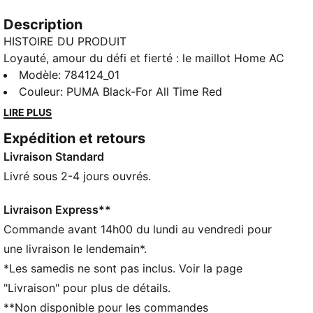
Description
HISTOIRE DU PRODUIT
Loyauté, amour du défi et fierté : le maillot Home AC
Milan pour enfant et adolescent respire l’ADN du club
Modèle
:
784124_01
sous toutes les coutures. Ce modèle épouse chaque
Couleur
:
PUMA Black-For All Time Red
mouvement, sur le terrain comme à la ville. Conçu
LIRE PLUS
pour les jeunes Rossoneri, ce maillot est un véritable
Expédition et retours
hommage à la passion du foot.
Livraison Standard
CARACTÉRISTIQUES + AVANTAGES
GESTION DE L’HUMIDITÉ : Les tissus techniques
Livré sous 2-4 jours ouvrés.
dryCELL évacuent l'humidité pour t’aider à rester à
l'aise et au sec
Livraison Express**
Confectionné avec un minimum de 90 % de matériaux
Commande avant 14h00 du lundi au vendredi pour
recyclés
une livraison le lendemain*.
DÉTAILS
*Les samedis ne sont pas inclus. Voir la page
Conçu pour : le football
"Livraison" pour plus de détails.
Coupe : régulière
**Non disponible pour les commandes
Longueur : régulière