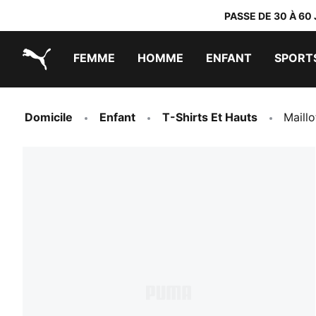
PASSE DE 30 À 60
FEMME
HOMME
ENFANT
SPORT
PUMA.com
PUMA x TRANSFORMERS
PUMA x DORA THE EXPLORER
Chaussures faciles à enfiler
Vêtements à moins de 40 €
Domicile
Enfant
T-Shirts Et Hauts
Maill