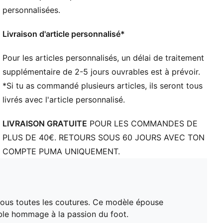
Col : col ras du cou
personnalisées.
Matière principale : jacquard double face
Manches courtes
Livraison d'article personnalisé*
PUMA Enfant et Adolescent : recommandé pour les
enfants et les ados, de 8 à 16 ans
Pour les articles personnalisés, un délai de traitement
supplémentaire de 2-5 jours ouvrables est à prévoir.
*Si tu as commandé plusieurs articles, ils seront tous
livrés avec l'article personnalisé.
LIVRAISON GRATUITE
POUR LES COMMANDES DE
PLUS DE 40€. RETOURS SOUS 60 JOURS AVEC TON
COMPTE PUMA UNIQUEMENT.
 sous toutes les coutures. Ce modèle épouse
able hommage à la passion du foot.