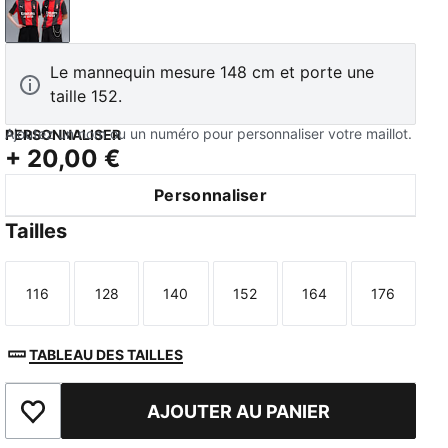
PUMA Black-For All Time Red
Le mannequin mesure 148 cm et porte une
taille 152.
Ajoutez un nom ou un numéro pour personnaliser votre maillot.
PERSONNALISER
+
20,00 €
Personnaliser
Tailles
116
128
140
152
164
176
Taille
Taille
Taille
Taille
Taille
Taille
TABLEAU DES TAILLES
AJOUTER AU PANIER
Ajouter aux favoris