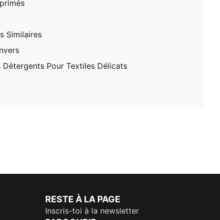
mprimés
 Similaires
nvers
 Détergents Pour Textiles Délicats
RESTE À LA PAGE
Inscris-toi à la newsletter