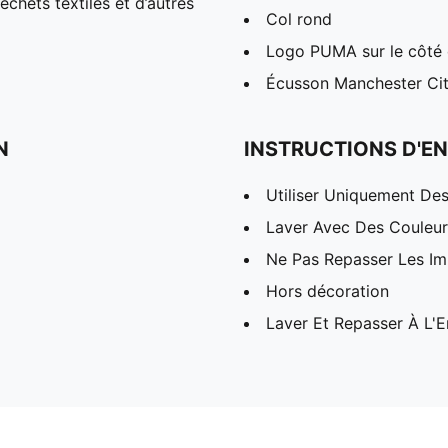
chets textiles et d’autres
Col rond
Logo PUMA sur le côté d
Écusson Manchester City
N
INSTRUCTIONS D'EN
Utiliser Uniquement Des
Laver Avec Des Couleurs
Ne Pas Repasser Les I
Hors décoration
Laver Et Repasser À L'E