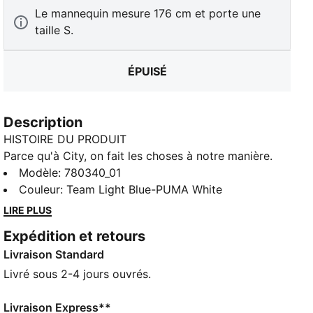
Le mannequin mesure 176 cm et porte une
taille S.
ÉPUISÉ
Description
HISTOIRE DU PRODUIT
Parce qu'à City, on fait les choses à notre manière.
Pour la première fois dans l'histoire du club, la tenue
Modèle
:
780340_01
Home met à l’honneur le « sash », cette bande en
Couleur
:
Team Light Blue-PUMA White
biais devenue emblématique les jours de match à
LIRE PLUS
l'extérieur. Associé à l'inimitable couleur Sky Blue et
Expédition et retours
revisité pour la nouvelle génération, ce maillot
Livraison Standard
évoque à la fois l’histoire du club et son avenir, pour
rappeler qu’à Manchester, on fait les choses
Livré sous 2-4 jours ouvrés.
différemment, sur le terrain comme au quotidien.
CARACTÉRISTIQUES + AVANTAGES
Livraison Express**