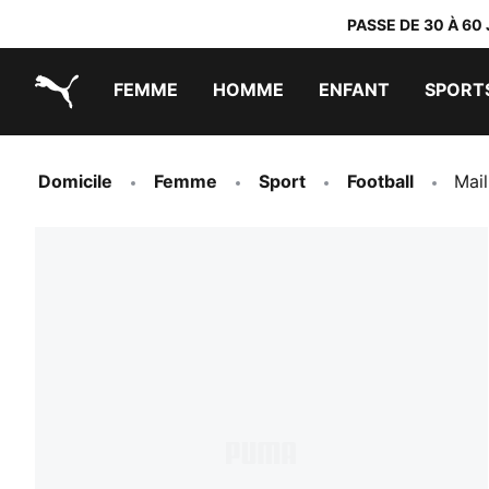
PASSE DE 30 À 60
FEMME
HOMME
ENFANT
SPORT
PUMA.com
PUMA x TRANSFORMERS
PUMA x DORA THE EXPLORER
Chaussures faciles à enfiler
Vêtements à moins de 40 €
Domicile
Femme
Sport
Football
Mai