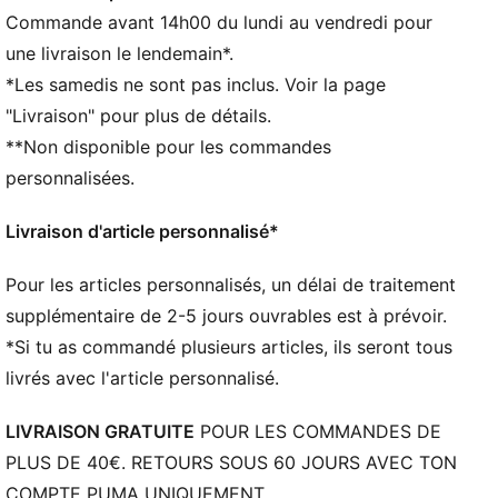
CONFORT : la technologie dryCELL évacue la
Commande avant 14h00 du lundi au vendredi pour
transpiration pour rester au sec et bénéficier d’un
une livraison le lendemain*.
maximum de confort
*Les samedis ne sont pas inclus. Voir la page
Dans le cadre du programme RE:FIBRE, ce produit est
"Livraison" pour plus de détails.
composé d’au moins 95 % de matériaux recyclés à
**Non disponible pour les commandes
partir de déchets textiles et d’autres matériaux
usagés
personnalisées.
DÉTAILS
Coupe régulière
Livraison d'article personnalisé*
Manches courtes
Empiècements incurvés sur les côtés et sous les bras
Pour les articles personnalisés, un délai de traitement
Col rond
supplémentaire de 2-5 jours ouvrables est à prévoir.
Logo PUMA sur le côté droit de la poitrine
*Si tu as commandé plusieurs articles, ils seront tous
Écusson Manchester City sur le côté gauche de la
livrés avec l'article personnalisé.
poitrine
LIVRAISON GRATUITE
POUR LES COMMANDES DE
PLUS DE 40€. RETOURS SOUS 60 JOURS AVEC TON
COMPTE PUMA UNIQUEMENT.