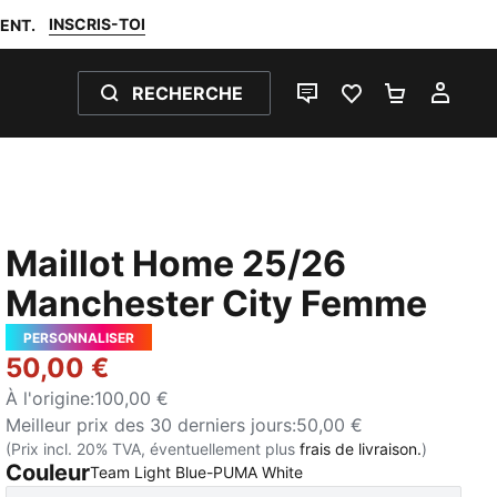
INSCRIS-TOI
ENT.
RECHERCHE
LIVE CHAT
FAVORIS 0
PANIER 0
MON
Maillot Home 25/26
Manchester City Femme
PERSONNALISER
50,00 €
À l'origine
:
100,00 €
Meilleur prix des 30 derniers jours
:
50,00 €
(Prix incl. 20% TVA, éventuellement plus
frais de livraison.
)
Couleur
:
Épuisé
Team Light Blue-PUMA White