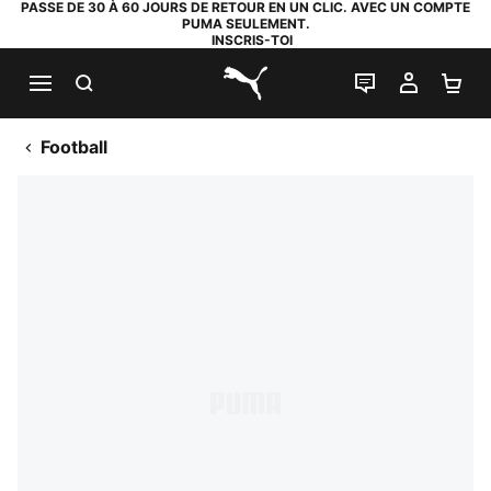
PASSE DE 30 À 60 JOURS DE RETOUR EN UN CLIC. AVEC UN COMPTE
PUMA SEULEMENT.
INSCRIS-TOI
RECHERCHE
LIVE CHAT
MON C
PA
PUMA.com
Football