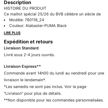
Description
HISTOIRE DU PRODUIT
Ce maillot spécial 25/26 du BVB célèbre un siècle de
football dans l'emblématique stade Rote Erde, théâtre
Modèle
:
780118_24
d'innombrables moments inoubliables à Dortmund.
Couleur
:
Alabaster-PUMA Black
Avec une impression ton sur ton qui salue l'histoire
LIRE PLUS
des Noirs et des Jaunes, le design reprend celui du
Expédition et retours
Rote Erde au maximum, en gravant les murs et les
Livraison Standard
portes du stade dans le tissu du maillot. Complété par
une finition propre, l'histoire n'a jamais été aussi belle.
Livré sous 2-4 jours ouvrés.
CARACTÉRISTIQUES + AVANTAGES
Dans le cadre du programme RE:FIBRE, ce produit est
Livraison Express**
composé d’au moins 95 % de matériaux recyclés à
Commande avant 14h00 du lundi au vendredi pour une
partir de déchets textiles et d’autres matériaux usagés
livraison le lendemain*.
GESTION DE L’HUMIDITÉ : Les tissus techniques
*Les samedis ne sont pas inclus. Voir la page
dryCELL évacuent l'humidité pour t’aider à rester à
"Livraison" pour plus de détails.
l'aise et au sec
**Non disponible pour les commandes personnalisées.
DÉTAILS
Coupe : Régulière