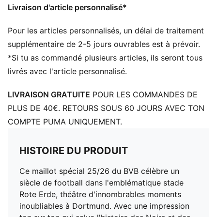
Livraison d'article personnalisé*
Col : Col rond
Manches courtes
Pour les articles personnalisés, un délai de traitement
Longueur : Régulière
Écusson officiel du club
supplémentaire de 2-5 jours ouvrables est à prévoir.
Ce maillot est présenté dans un coffret au design
*Si tu as commandé plusieurs articles, ils seront tous
personnalisé et inclut une réplique de l’emblématique
livrés avec l'article personnalisé.
Stadion Rote Erde
LIVRAISON GRATUITE
POUR LES COMMANDES DE
PLUS DE 40€. RETOURS SOUS 60 JOURS AVEC TON
COMPTE PUMA UNIQUEMENT.
HISTOIRE DU PRODUIT
Ce maillot spécial 25/26 du BVB célèbre un
siècle de football dans l'emblématique stade
Rote Erde, théâtre d'innombrables moments
inoubliables à Dortmund. Avec une impression