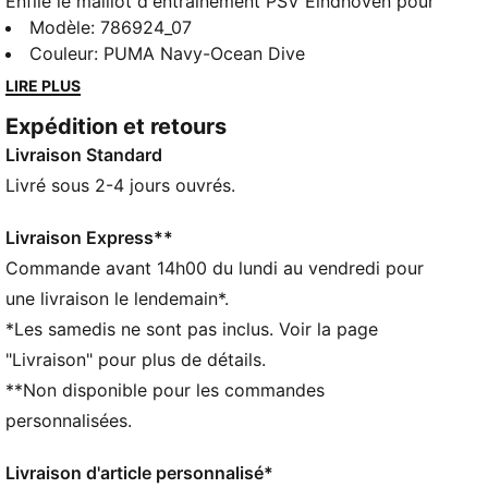
Enfile le maillot d'entraînement PSV Eindhoven pour
travailler ta technique comme tes pros préférés. Le
Modèle
:
786924_07
tissu doux et la technologie dryCELL te gardent au
Couleur
:
PUMA Navy-Ocean Dive
sec et à l’aise quand tu laisses parler ton talent balle
LIRE PLUS
au pied. L’écusson montre ton passion pour le club.
Expédition et retours
CARACTÉRISTIQUES + AVANTAGES
Livraison Standard
Fabriqué à partir de matériaux 100 % recyclés, hors
finitions et décorations
Livré sous 2-4 jours ouvrés.
DÉTAILS
Conçu pour : le football
Livraison Express**
Coupe : Serrée
Commande avant 14h00 du lundi au vendredi pour
Longueur : régulière
une livraison le lendemain*.
Col : col ras du cou
*Les samedis ne sont pas inclus. Voir la page
Matière principale : jacquard double face
"Livraison" pour plus de détails.
Manches courtes
**Non disponible pour les commandes
Logo officiel de la sélection nationale et logo PUMA
Tissu dryCELL technique qui évacue l'humidité pour
personnalisées.
rester au sec
Livraison d'article personnalisé*