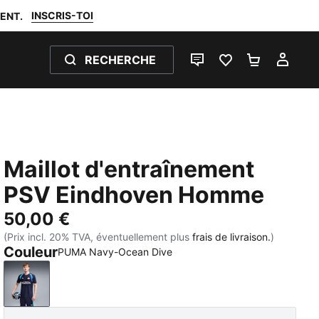
INSCRIS-TOI
ENT.
RECHERCHE
LIVE CHAT
FAVORIS 0
PANIER 0
MON
Maillot d'entraînement
PSV Eindhoven Homme
50,00 €
(Prix incl. 20% TVA, éventuellement plus
frais de livraison.
)
Couleur
PUMA Navy-Ocean Dive
PUMA Navy-Ocean Dive