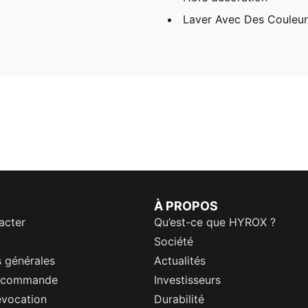
Laver Avec Des Couleurs
À PROPOS
acter
Qu’est-ce que HYROX ?
Société
 générales
Actualités
a commande
Investisseurs
évocation
Durabilité