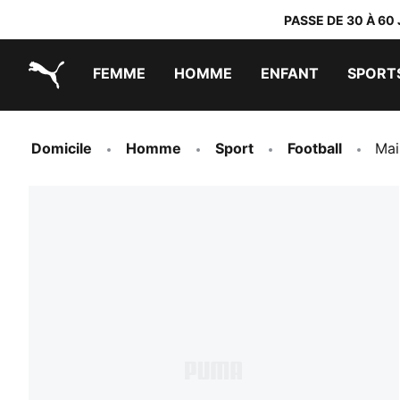
PASSE DE 30 À 60
FEMME
HOMME
ENFANT
SPORT
PUMA.com
PUMA x TRANSFORMERS
PUMA x DORA THE EXPLORER
Chaussures faciles à enfiler
Vêtements à moins de 40 €
Domicile
Homme
Sport
Football
Mai