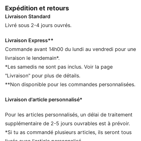
permet de représenter pleinement ton équipe
Expédition et retours
préférée.
Livraison Standard
CARACTÉRISTIQUES + AVANTAGES
GESTION DE L’HUMIDITÉ : Les tissus techniques
Livré sous 2-4 jours ouvrés.
dryCELL évacuent l'humidité pour t’aider à rester à
l'aise et au sec
Livraison Express**
Confectionné à partir de matériaux 100 % recyclés,
Commande avant 14h00 du lundi au vendredi pour une
hors finitions et décorations
livraison le lendemain*.
DÉTAILS
*Les samedis ne sont pas inclus. Voir la page
Coupe : Serrée
"Livraison" pour plus de détails.
Matière principale : Interlock
**Non disponible pour les commandes personnalisées.
Col : Col rond
Manches courtes
Livraison d'article personnalisé*
Logos du club et PUMA
Pour les articles personnalisés, un délai de traitement
supplémentaire de 2-5 jours ouvrables est à prévoir.
*Si tu as commandé plusieurs articles, ils seront tous