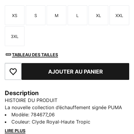
XS
S
M
L
XL
XXL
Taille
Taille
Taille
Taille
Taille
Taille
3XL
Taille
TABLEAU DES TAILLES
AJOUTER AU PANIER
Ajouter aux favoris
Description
HISTOIRE DU PRODUIT
La nouvelle collection d’échauffement signée PUMA
associe les couleurs de l’équipe à des pièces ultra
Modèle
:
784677_06
performantes. Que tu te prépares pour le match ou
Couleur
:
Clyde Royal-Haute Tropic
que tu affiches tes couleurs en ville, ce maillot te
LIRE PLUS