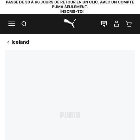
PASSE DE 30 À 60 JOURS DE RETOUR EN UN CLIC. AVEC UN COMPTE
PUMA SEULEMENT.
INSCRIS-TOI
RECHERCHE
LIVE CHAT
MON C
PA
PUMA.com
Iceland