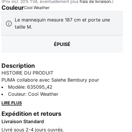
(Prix incl. 20% TVA, éventuellement plus
frais de livraison.
)
Couleur
:
Épuisé
Cool Weather
Le mannequin mesure 187 cm et porte une
taille M.
ÉPUISÉ
Description
HISTOIRE DU PRODUIT
PUMA collabore avec Salehe Bembury pour
réinterpréter le style des jours de match à travers le
Modèle
:
635095_42
prisme unique du créateur : des imprimés recherchés,
Couleur
:
Cool Weather
des détails bien pensés et un point de vue
LIRE PLUS
indéniablement contemporain. Issu de notre
Expédition et retours
collection rétro KING, le maillot KING PUMA x
Livraison Standard
ISLANDE x SALEHE BEMBURY se pare de détails
inspirés des équipes universitaires américaines.
Livré sous 2-4 jours ouvrés.