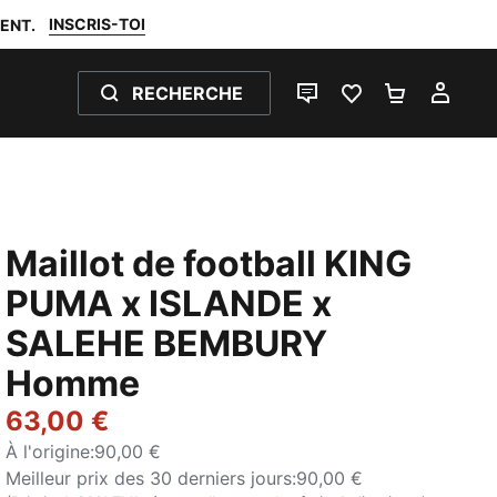
INSCRIS-TOI
ENT.
RECHERCHE
LIVE CHAT
FAVORIS 0
PANIER 0
MON
Maillot de football KING
PUMA x ISLANDE x
SALEHE BEMBURY
Homme
63,00 €
À l'origine
:
90,00 €
Meilleur prix des 30 derniers jours
:
90,00 €