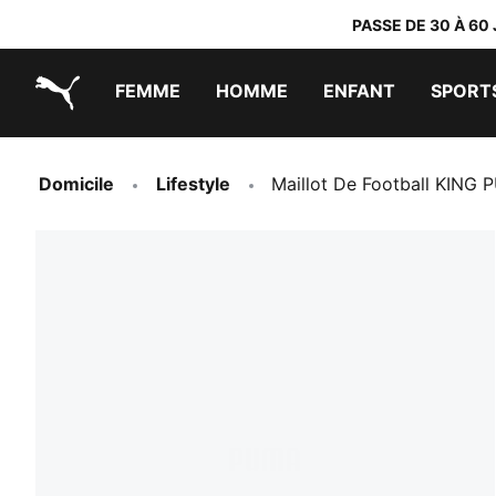
PASSE DE 30 À 60
FEMME
HOMME
ENFANT
SPORT
PUMA.com
PUMA x TRANSFORMERS
PUMA x DORA THE EXPLORER
Chaussures faciles à enfiler
Vêtements à moins de 40 €
Domicile
Lifestyle
Maillot De Football KI