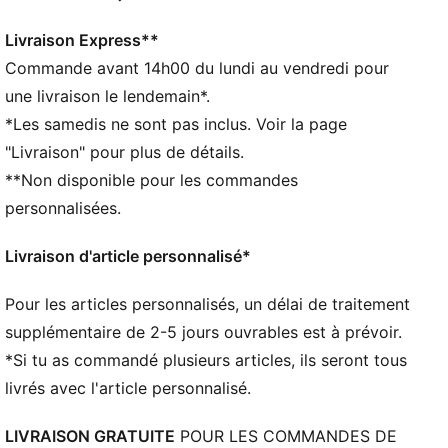
CARACTÉRISTIQUES + AVANTAGES
GESTION DE L’HUMIDITÉ : Les tissus techniques
Livraison Express**
dryCELL évacuent l'humidité pour t’aider à rester à
Commande avant 14h00 du lundi au vendredi pour
l'aise et au sec
une livraison le lendemain*.
Fabriqué à partir de matériaux 100 % recyclés, hors
*Les samedis ne sont pas inclus. Voir la page
finitions et décorations
"Livraison" pour plus de détails.
DÉTAILS
**Non disponible pour les commandes
Coupe : Décontractée
Matière principale : Double piqué
personnalisées.
Col : Col montant
Manches courtes
Livraison d'article personnalisé*
Longueur : régulière
Bande en jacquard
Pour les articles personnalisés, un délai de traitement
Écusson de la fédération avec texture brillante
supplémentaire de 2-5 jours ouvrables est à prévoir.
Logo PUMA King brodé
*Si tu as commandé plusieurs articles, ils seront tous
livrés avec l'article personnalisé.
LIVRAISON GRATUITE
POUR LES COMMANDES DE