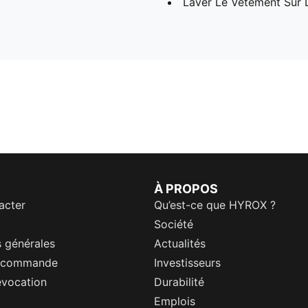
Laver Le Vêtement Sur 
À PROPOS
acter
Qu’est-ce que HYROX ?
Société
 générales
Actualités
a commande
Investisseurs
évocation
Durabilité
Emplois