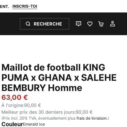
INSCRIS-TOI
ENT.
RECHERCHE
LIVE CHAT
FAVORIS 0
PANIER 0
MON
Maillot de football KING
PUMA x GHANA x SALEHE
BEMBURY Homme
63,00 €
À l'origine
:
90,00 €
Meilleur prix des 30 derniers jours
:
90,00 €
(Prix incl. 20% TVA, éventuellement plus
frais de livraison.
)
Couleur
Emerald Ice