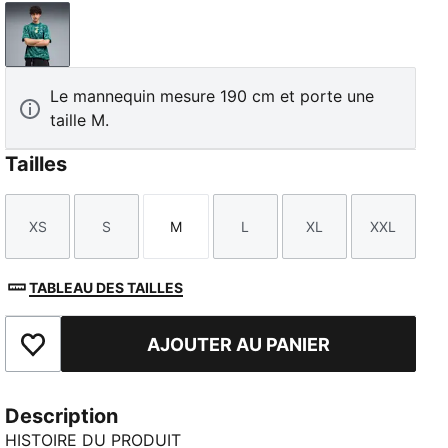
Emerald Ice
Le mannequin mesure 190 cm et porte une
taille M.
Tailles
XS
S
M
L
XL
XXL
Taille
Taille
Taille
Taille
Taille
Taille
TABLEAU DES TAILLES
AJOUTER AU PANIER
Ajouter aux favoris
Description
HISTOIRE DU PRODUIT