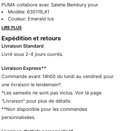
PUMA collabore avec Salehe Bembury pour
réinterpréter le style des jours de match à travers le
Modèle
:
635119_41
prisme unique du créateur : des imprimés recherchés,
Couleur
:
Emerald Ice
des détails bien pensés et un point de vue
LIRE PLUS
indéniablement contemporain. Issu de notre
Expédition et retours
collection rétro KING, le maillot KING PUMA x GHANA
Livraison Standard
x SALEHE BEMBURY se pare de détails inspirés des
équipes universitaires américaines.
Livré sous 2-4 jours ouvrés.
CARACTÉRISTIQUES + AVANTAGES
GESTION DE L’HUMIDITÉ : Les tissus techniques
Livraison Express**
dryCELL évacuent l'humidité pour t’aider à rester à
Commande avant 14h00 du lundi au vendredi pour
l'aise et au sec
une livraison le lendemain*.
Fabriqué à partir de matériaux 100 % recyclés, hors
*Les samedis ne sont pas inclus. Voir la page
finitions et décorations
"Livraison" pour plus de détails.
DÉTAILS
**Non disponible pour les commandes
Coupe : Décontractée
Matière principale : Double piqué
personnalisées.
Col : Col montant