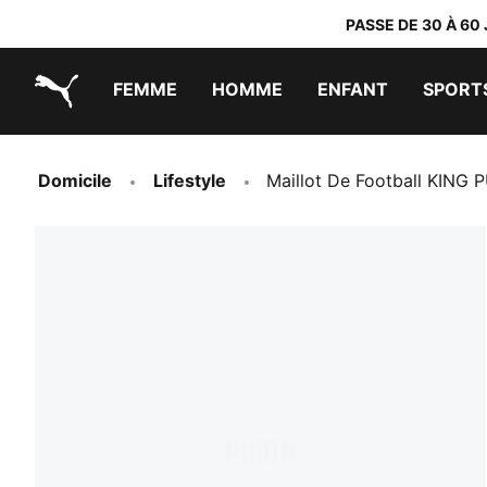
PASSE DE 30 À 60
FEMME
HOMME
ENFANT
SPORT
PUMA.com
PUMA x TRANSFORMERS
PUMA x DORA THE EXPLORER
Chaussures faciles à enfiler
Vêtements à moins de 40 €
Domicile
Lifestyle
Maillot De Football KI