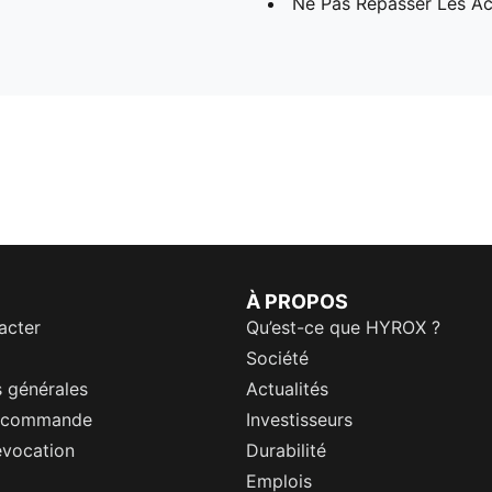
Ne Pas Repasser Les Ac
À PROPOS
acter
Qu’est-ce que HYROX ?
Société
 générales
Actualités
a commande
Investisseurs
évocation
Durabilité
Emplois