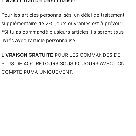
Manches courtes
Livraison d'article personnalisé*
Longueur : régulière
Bande en jacquard
Pour les articles personnalisés, un délai de traitement
Écusson de la fédération avec texture brillante
supplémentaire de 2-5 jours ouvrables est à prévoir.
Logo PUMA King brodé
*Si tu as commandé plusieurs articles, ils seront tous
livrés avec l'article personnalisé.
LIVRAISON GRATUITE
POUR LES COMMANDES DE
PLUS DE 40€. RETOURS SOUS 60 JOURS AVEC TON
COMPTE PUMA UNIQUEMENT.