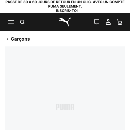
PASSE DE 30 À 60 JOURS DE RETOUR EN UN CLIC. AVEC UN COMPTE
PUMA SEULEMENT.
INSCRIS-TOI
RECHERCHE
LIVE CHAT
MON C
PA
PUMA.com
Garçons