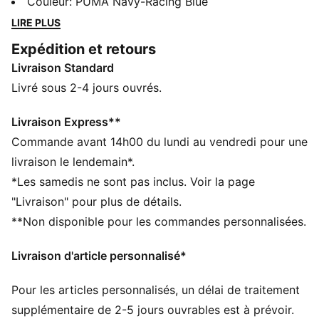
Kiel intègre la technologie dryCELL de PUMA pour des
Couleur
:
PUMA Navy-Racing Blue
performances de haut niveau. Tu restes au sec, et tu
LIRE PLUS
bénéficies d’un confort optimal tout au long du match.
Expédition et retours
Sur la pelouse ou dans les gradins, ce maillot
Livraison Standard
accompagne chaque mouvement et permet de
représenter fièrement ton équipe.
Livré sous 2-4 jours ouvrés.
CARACTÉRISTIQUES + AVANTAGES
dryCELL : la technologie PUMA évacue l’humidité du
Livraison Express**
corps pour te protéger de la transpiration pendant tes
Commande avant 14h00 du lundi au vendredi pour une
activités
livraison le lendemain*.
DÉTAILS
*Les samedis ne sont pas inclus. Voir la page
Coupe : Régulière
"Livraison" pour plus de détails.
Tissu Jacquard sur le devant, le dos et les manches
**Non disponible pour les commandes personnalisées.
Col : Col rond
Manches courtes
Livraison d'article personnalisé*
Panneau latéral en mesh aéré
Longueur : Régulière
Pour les articles personnalisés, un délai de traitement
Logos du club et de PUMA
PUMA Enfant et Adolescent : recommandé pour les
supplémentaire de 2-5 jours ouvrables est à prévoir.