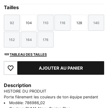
Tailles
92
104
110
116
128
140
Taille
Taille
Taille
Taille
Taille
Taille
152
164
176
Taille
Taille
Taille
TABLEAU DES TAILLES
AJOUTER AU PANIER
Ajouter aux favoris
Description
HISTOIRE DU PRODUIT
Porte fièrement les couleurs de ton équipe pendant
les matchs à l’extérieur. Le maillot Away 25/26 THW
Modèle
:
786986_02