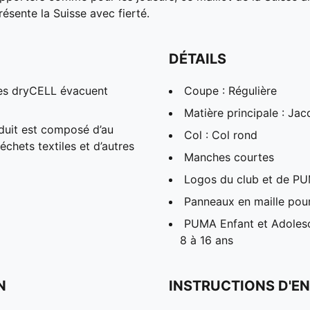
résente la Suisse avec fierté.
DÉTAILS
es dryCELL évacuent
Coupe : Régulière
Matière principale : Ja
duit est composé d’au
Col : Col rond
chets textiles et d’autres
Manches courtes
Logos du club et de PUM
Panneaux en maille pour 
PUMA Enfant et Adolesc
8 à 16 ans
N
INSTRUCTIONS D'EN