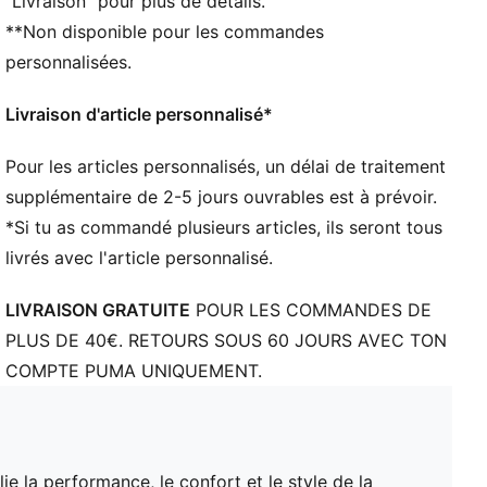
"Livraison" pour plus de détails.
Coupe : Régulière
**Non disponible pour les commandes
Matière principale : Jacquard double face
Col : Col rond
personnalisées.
Manches courtes
Logos du club et de PUMA à la poitrine
Livraison d'article personnalisé*
Panneaux en maille pour la ventilation
PUMA Enfant et Adolescent : recommandé pour les
Pour les articles personnalisés, un délai de traitement
enfants âgés de 8 à 16 ans
supplémentaire de 2-5 jours ouvrables est à prévoir.
*Si tu as commandé plusieurs articles, ils seront tous
livrés avec l'article personnalisé.
LIVRAISON GRATUITE
POUR LES COMMANDES DE
PLUS DE 40€. RETOURS SOUS 60 JOURS AVEC TON
COMPTE PUMA UNIQUEMENT.
e la performance, le confort et le style de la