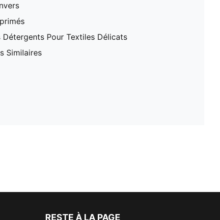
nvers
mprimés
 Détergents Pour Textiles Délicats
 Similaires
RESTE À LA PAGE