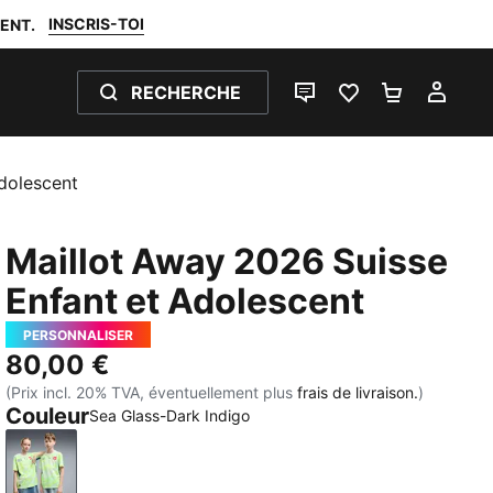
INSCRIS-TOI
ENT.
RECHERCHE
LIVE CHAT
FAVORIS 0
PANIER 0
MON
dolescent
Maillot Away 2026 Suisse
Enfant et Adolescent
PERSONNALISER
80,00 €
(Prix incl. 20% TVA, éventuellement plus
frais de livraison.
)
Couleur
Sea Glass-Dark Indigo
Sea Glass-Dark Indigo