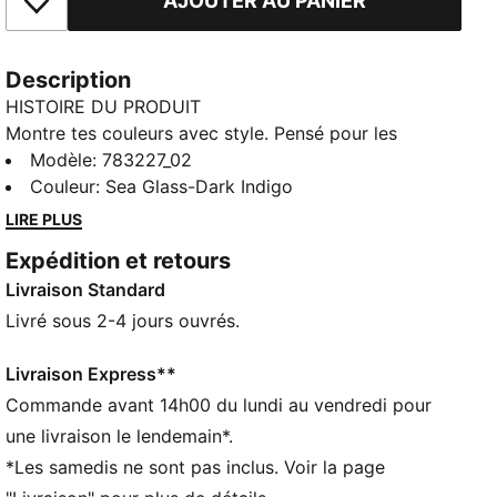
AJOUTER AU PANIER
Ajouter aux favoris
Description
HISTOIRE DU PRODUIT
Montre tes couleurs avec style. Pensé pour les
supporters comme pour les joueurs, ce maillot de la
Modèle
:
783227_02
Suisse allie la performance, le confort et le style de la
Couleur
:
Sea Glass-Dark Indigo
Nati. Que tu sois dans les tribunes ou en ville,
LIRE PLUS
représente la Suisse avec fierté.
Expédition et retours
CARACTÉRISTIQUES + AVANTAGES
Livraison Standard
GESTION DE L’HUMIDITÉ : Les tissus techniques
dryCELL évacuent l'humidité pour t’aider à rester à
Livré sous 2-4 jours ouvrés.
l'aise et au sec
Dans le cadre du programme RE:FIBRE, ce produit est
Livraison Express**
composé d’au moins 95 % de matériaux recyclés à
Commande avant 14h00 du lundi au vendredi pour
partir de déchets textiles et d’autres matériaux
une livraison le lendemain*.
usagés
*Les samedis ne sont pas inclus. Voir la page
DÉTAILS