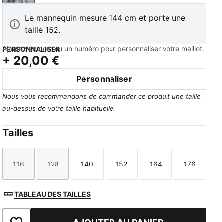
Le mannequin mesure 144 cm et porte une
taille 152.
Ajoutez un nom ou un numéro pour personnaliser votre maillot.
PERSONNALISER
+
20,00 €
Personnaliser
Nous vous recommandons de commander ce produit une taille
au-dessus de votre taille habituelle.
Tailles
116
128
140
152
164
176
Taille
Taille
Taille
Taille
Taille
Taille
TABLEAU DES TAILLES