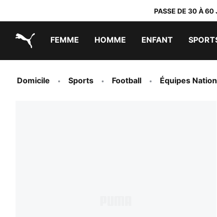
PASSE DE 30 À 60
FEMME
HOMME
ENFANT
SPORT
PUMA.com
PUMA x TRANSFORMERS
PUMA x DORA THE EXPLORER
Chaussures faciles à enfiler
Vêtements à moins de 40 €
Domicile
Sports
Football
Équipes Nation