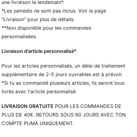
une livraison le lendemain*.
transpiration pour rester au sec et bénéficier d’un
*Les samedis ne sont pas inclus. Voir la page
maximum de confort
"Livraison" pour plus de détails.
DÉTAILS
**Non disponible pour les commandes
Coupe : Serrée
Col : ras du cou
personnalisées.
Manches courtes
Longueur : Régulière
Livraison d'article personnalisé*
Tissu ULTRAWEAVE sur le devant, le dos et les
manches
Pour les articles personnalisés, un délai de traitement
Empiècements en maille sur les épaules, les côtés et
supplémentaire de 2-5 jours ouvrables est à prévoir.
sous les bras
*Si tu as commandé plusieurs articles, ils seront tous
Écusson officiel du club
livrés avec l'article personnalisé.
LIVRAISON GRATUITE
POUR LES COMMANDES DE
PLUS DE 40€. RETOURS SOUS 60 JOURS AVEC TON
COMPTE PUMA UNIQUEMENT.