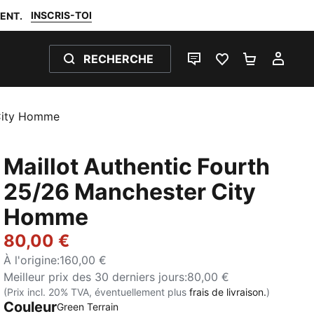
INSCRIS-TOI
ENT.
RECHERCHE
LIVE CHAT
FAVORIS 0
PANIER 0
MON
 City Homme
Maillot Authentic Fourth
25/26 Manchester City
Homme
80,00 €
À l'origine
:
160,00 €
Meilleur prix des 30 derniers jours
:
80,00 €
(Prix incl. 20% TVA, éventuellement plus
frais de livraison.
)
Couleur
Green Terrain