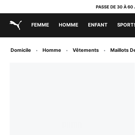
PASSE DE 30 À 60
FEMME
HOMME
ENFANT
SPORT
PUMA.com
PUMA x TRANSFORMERS
PUMA x DORA THE EXPLORER
Chaussures faciles à enfiler
Vêtements à moins de 40 €
Domicile
Homme
Vêtements
Maillots D