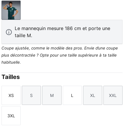
Green Terrain
Le mannequin mesure 186 cm et porte une
taille M.
Coupe ajustée, comme le modèle des pros. Envie d’une coupe
plus décontractée ? Opte pour une taille supérieure à ta taille
habituelle.
Tailles
XS
S
M
L
XL
XXL
Taille
Taille
Taille
Taille
Taille
Taille
3XL
Taille