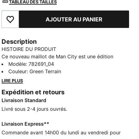
TABLEAU DES TAILLES
AJOUTER AU PANIER
Ajouter aux favoris
Description
HISTOIRE DU PRODUIT
Ce nouveau maillot de Man City est une édition
spéciale créée en collaboration avec EA SPORTS FC
Modèle
:
782691_04
pour faire croître ta passion pour les Cityzens. Il est
Couleur
:
Green Terrain
doté de notre technologie dryCELL d'évacuation de
LIRE PLUS
l'humidité pour t'aider à rester au frais lorsque
Expédition et retours
l'action s'intensifie.
Livraison Standard
CARACTÉRISTIQUES + AVANTAGES
Fabriqué à partir de matériaux 100 % recyclés, hors
Livré sous 2-4 jours ouvrés.
finitions et décorations
LÉGÈRETÉ : Le tissu ULTRAWEAVE réduit le poids du
Livraison Express**
maillot et les frottements
Commande avant 14h00 du lundi au vendredi pour
CONFORT : la technologie dryCELL évacue la