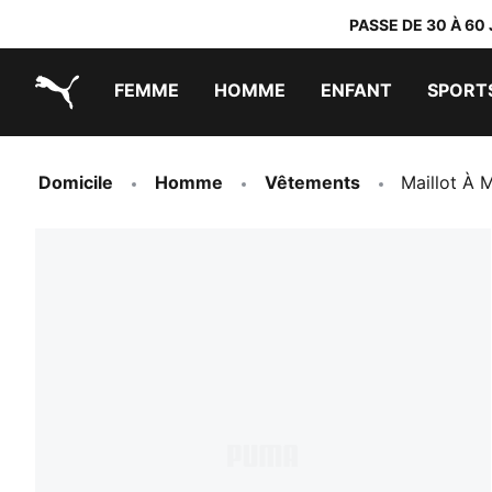
PASSE DE 30 À 60
FEMME
HOMME
ENFANT
SPORT
PUMA.com
PUMA x TRANSFORMERS
PUMA x DORA THE EXPLORER
Chaussures faciles à enfiler
Vêtements à moins de 40 €
Domicile
Homme
Vêtements
Maillot À 