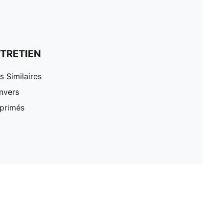
TRETIEN
 Similaires
nvers
mprimés