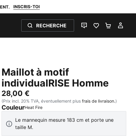
INSCRIS-TOI
ENT.
RECHERCHE
LIVE CHAT
FAVORIS 0
PANIER 0
MON
Maillot à motif
individualRISE Homme
28,00 €
(Prix incl. 20% TVA, éventuellement plus
frais de livraison.
)
Couleur
:
Épuisé
Heat Fire
Le mannequin mesure 183 cm et porte une
taille M.