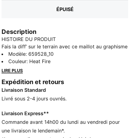
ÉPUISÉ
Description
HISTOIRE DU PRODUIT
Fais la diff’ sur le terrain avec ce maillot au graphisme
frais. Avec des manches contrastées et une coupe
Modèle
:
659528_10
cintrée permettant une totale amplitude de
Couleur
:
Heat Fire
mouvement, tu domineras la séance d’entraînement.
LIRE PLUS
C’est toi le patron.
Expédition et retours
CARACTÉRISTIQUES + AVANTAGES
Livraison Standard
Fabriqué à partir de matériaux 100 % recyclés, hors
finitions et décorations
Livré sous 2-4 jours ouvrés.
DÉTAILS
Coupe ajustée
Livraison Express**
140 g/m², interlock
Commande avant 14h00 du lundi au vendredi pour
Col rond
une livraison le lendemain*.
Manches courtes