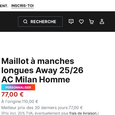
INSCRIS-TOI
ENT.
RECHERCHE
LIVE CHAT
FAVORIS 0
PANIER 0
MON
Maillot à manches
longues Away 25/26
AC Milan Homme
PERSONNALISER
77,00 €
À l'origine
:
110,00 €
Meilleur prix des 30 derniers jours
:
77,00 €
(Prix incl. 20% TVA, éventuellement plus
frais de livraison.
)