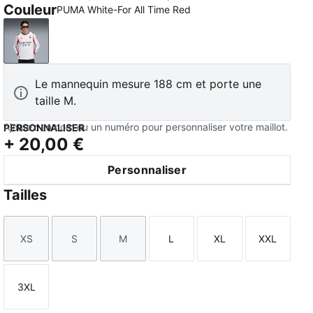
Couleur
PUMA White-For All Time Red
PUMA White-For All Time Red
Le mannequin mesure 188 cm et porte une
taille M.
Ajoutez un nom ou un numéro pour personnaliser votre maillot.
PERSONNALISER
+
20,00 €
Personnaliser
Tailles
XS
S
M
L
XL
XXL
Taille
Taille
Taille
Taille
Taille
Taille
3XL
Taille