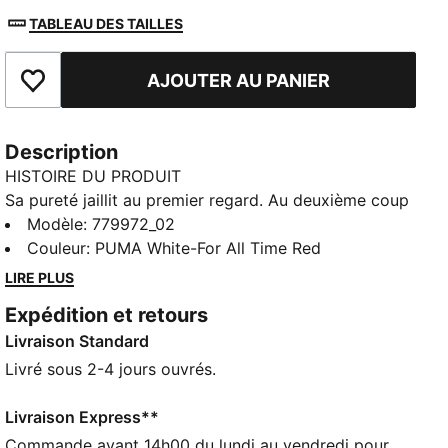
TABLEAU DES TAILLES
AJOUTER AU PANIER
Ajouter aux favoris
Description
HISTOIRE DU PRODUIT
Sa pureté jaillit au premier regard. Au deuxième coup
d'œil ? Du feu à l'état pur. La tenue Away 25/26
Modèle
:
779972_02
associe nuance blanche classique, rouge ardent et
Couleur
:
PUMA White-For All Time Red
accents noirs, créant ainsi un look fidèle à l’âme de
LIRE PLUS
Milan pour les matchs à l’extérieur. L'emblème
Expédition et retours
Diavoletto culte des années 80 est un clin d'œil au
Livraison Standard
passé historique du club, pour les fans qui portent
l'héritage de l'AC Milan sur leur maillot mais aussi
Livré sous 2-4 jours ouvrés.
dans leur âme.
CARACTÉRISTIQUES + AVANTAGES
Livraison Express**
dryCELL : la technologie PUMA évacue l’humidité du
Commande avant 14h00 du lundi au vendredi pour