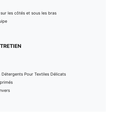
ur les côtés et sous les bras
uipe
TRETIEN
 Détergents Pour Textiles Délicats
mprimés
nvers