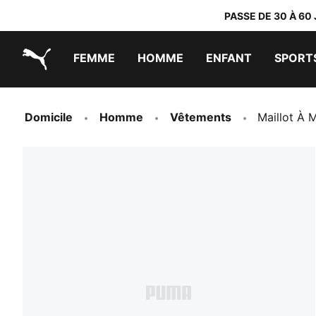
PASSE DE 30 À 60
FEMME
HOMME
ENFANT
SPORT
PUMA.com
PUMA x TRANSFORMERS
PUMA x DORA THE EXPLORER
Chaussures faciles à enfiler
Vêtements à moins de 40 €
Domicile
Homme
Vêtements
Maillot À