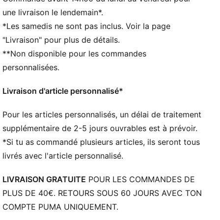
corps pour te protéger de la transpiration pendant
une livraison le lendemain*.
tes activités
*Les samedis ne sont pas inclus. Voir la page
Dans le cadre du programme RE:FIBRE, ce produit est
"Livraison" pour plus de détails.
composé d’au moins 95 % de matériaux recyclés à
**Non disponible pour les commandes
partir de déchets textiles et d’autres matériaux
usagés
personnalisées.
DÉTAILS
Coupe régulière
Livraison d'article personnalisé*
Manches longues
Col rond
Pour les articles personnalisés, un délai de traitement
Longueur standard
supplémentaire de 2-5 jours ouvrables est à prévoir.
Empiècements incurvés sur les côtés et sous les bras
*Si tu as commandé plusieurs articles, ils seront tous
Branding officiel de l’équipe
livrés avec l'article personnalisé.
100 % polyester
LIVRAISON GRATUITE
POUR LES COMMANDES DE
PLUS DE 40€. RETOURS SOUS 60 JOURS AVEC TON
COMPTE PUMA UNIQUEMENT.