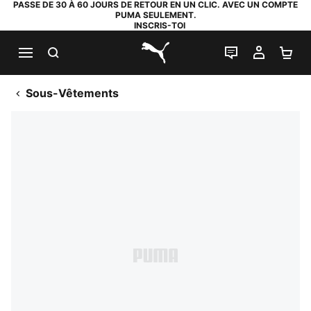
PASSE DE 30 À 60 JOURS DE RETOUR EN UN CLIC. AVEC UN COMPTE
PUMA SEULEMENT.
INSCRIS-TOI
RECHERCHE
LIVE CHAT
MON C
PA
PUMA.com
Sous-Vêtements