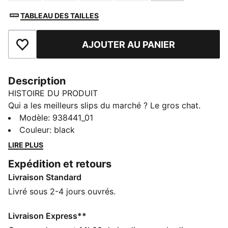
TABLEAU DES TAILLES
AJOUTER AU PANIER
Ajouter aux favoris
Description
HISTOIRE DU PRODUIT
Qui a les meilleurs slips du marché ? Le gros chat.
Grâce à leur tissu extensible en coton, tu bénéficies
Modèle
:
938441_01
d’un confort maximal sur ta peau. De plus, leur
Couleur
:
black
ceinture confortable soutient ta taille de façon
LIRE PLUS
élégante. Tout juste ce qu’il manquait à ta garde-robe
Expédition et retours
pour rehausser ton style ! Le lot de 4 parfait qui
Livraison Standard
t’accompagnera toute la semaine.
DÉTAILS
Livré sous 2-4 jours ouvrés.
Tissu extensible en coton doux
Tissu doux au toucher
Livraison Express**
Taille confortable