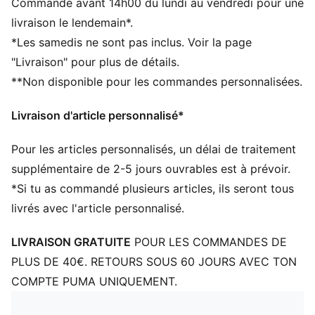
Commande avant 14h00 du lundi au vendredi pour une
Modèle PUMA confortable
livraison le lendemain*.
Détails brandés PUMA
*Les samedis ne sont pas inclus. Voir la page
95 % coton, 5 % élasthanne ; élastique : 56 %
"Livraison" pour plus de détails.
polyamide, 31 % polyester, 13 % élasthanne
**Non disponible pour les commandes personnalisées.
Livraison d'article personnalisé*
Pour les articles personnalisés, un délai de traitement
supplémentaire de 2-5 jours ouvrables est à prévoir.
*Si tu as commandé plusieurs articles, ils seront tous
livrés avec l'article personnalisé.
LIVRAISON GRATUITE
POUR LES COMMANDES DE
PLUS DE 40€. RETOURS SOUS 60 JOURS AVEC TON
COMPTE PUMA UNIQUEMENT.