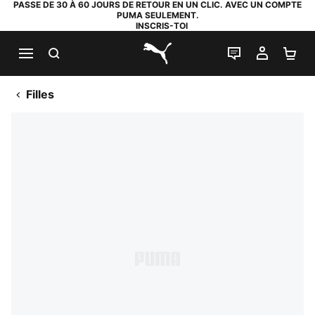
PASSE DE 30 À 60 JOURS DE RETOUR EN UN CLIC. AVEC UN COMPTE
PUMA SEULEMENT.
INSCRIS-TOI
RECHERCHE
LIVE CHAT
MON C
PA
PUMA.com
Filles