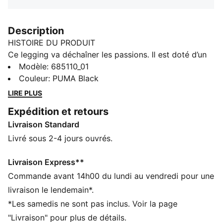
Description
HISTOIRE DU PRODUIT
Ce legging va déchaîner les passions. Il est doté d’un
motif saisissant, d’une taille élastique pour un
Modèle
:
685110_01
ajustement personnalisé, ainsi que d’ourlets froncés
Couleur
:
PUMA Black
sur les côtés qui lui insufflent une allure unique. C’est
LIRE PLUS
le modèle idéal pour se démarquer et profiter de
Expédition et retours
chaque instant avec PUMA.
Livraison Standard
DÉTAILS
Coupe moulante
Livré sous 2-4 jours ouvrés.
Jersey simple
Longueur normale
Livraison Express**
Taille mi-haute
Commande avant 14h00 du lundi au vendredi pour une
Détails brandés PUMA
livraison le lendemain*.
PUMA Enfant et Adolescent : recommandé pour les
*Les samedis ne sont pas inclus. Voir la page
enfants âgés de 8 à 16 ans
"Livraison" pour plus de détails.