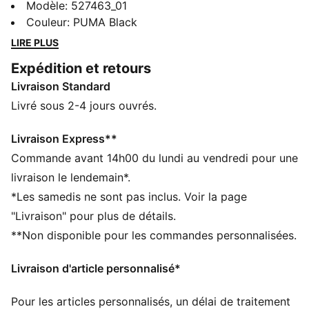
compression SHAPELUXE et aux fibres LYCRA®
Modèle
:
527463_01
ADAPTIV, pour une coupe flatteuse qui s'adapte à ta
Couleur
:
PUMA Black
silhouette. La taille haute assure un maintien optimal,
LIRE PLUS
et la technologie dryCELL te permet de rester au sec.
Expédition et retours
Confiance maximale à l’entraînement. Tissu doux,
Livraison Standard
conception sans couture et longueur 7/8 : ressens la
différence à chaque étirement.
Livré sous 2-4 jours ouvrés.
CARACTÉRISTIQUES + AVANTAGES
dryCELL : technologie PUMA qui évacue l’humidité du
Livraison Express**
corps pour te protéger de la transpiration pendant tes
Commande avant 14h00 du lundi au vendredi pour une
activités
livraison le lendemain*.
LYCRA® ADAPTIV : Dans une construction innovante
*Les samedis ne sont pas inclus. Voir la page
et sans couture, la fibre permet de conserver la forme
"Livraison" pour plus de détails.
et le confort tout en offrant une compression qui
**Non disponible pour les commandes personnalisées.
accompagne parfaitement chacun de tes
mouvements.
Livraison d'article personnalisé*
Confectionné avec un minimum de 50 % de matériaux
recyclés
Pour les articles personnalisés, un délai de traitement
DÉTAILS