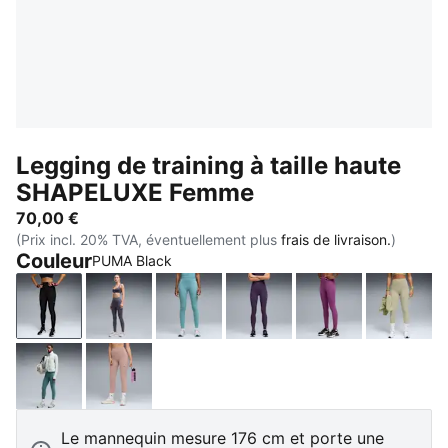
Legging de training à taille haute
SHAPELUXE Femme
70,00 €
(Prix incl. 20% TVA, éventuellement plus
frais de livraison.
)
Couleur
PUMA Black
PUMA Black
Inky Depths
Baltic Sea Blue
Deep Plum
Plum Wine
Lux A
Herb Garden
Sandstone
Le mannequin mesure 176 cm et porte une