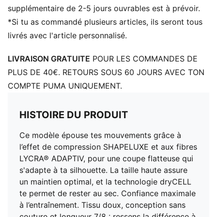
Coupe : Moulante
supplémentaire de 2-5 jours ouvrables est à prévoir.
Matériau principal : Interlock
*Si tu as commandé plusieurs articles, ils seront tous
Longueur : 7/8
livrés avec l'article personnalisé.
Taille : Haute
Poches : Poche intérieure
LIVRAISON GRATUITE
POUR LES COMMANDES DE
PLUS DE 40€. RETOURS SOUS 60 JOURS AVEC TON
COMPTE PUMA UNIQUEMENT.
HISTOIRE DU PRODUIT
Ce modèle épouse tes mouvements grâce à
l’effet de compression SHAPELUXE et aux fibres
LYCRA® ADAPTIV, pour une coupe flatteuse qui
s'adapte à ta silhouette. La taille haute assure
un maintien optimal, et la technologie dryCELL
te permet de rester au sec. Confiance maximale
à l’entraînement. Tissu doux, conception sans
couture et longueur 7/8 : ressens la différence à