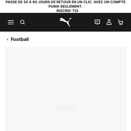
PASSE DE 30 À 60 JOURS DE RETOUR EN UN CLIC. AVEC UN COMPTE
PUMA SEULEMENT.
INSCRIS-TOI
RECHERCHE
LIVE CHAT
MON C
PA
PUMA.com
Football