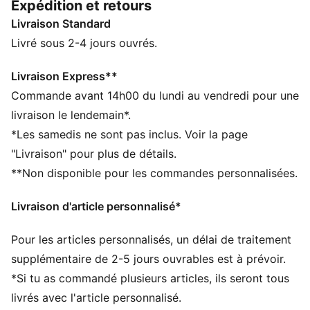
Expédition et retours
Portés par les plus grands clubs de foot, ils incarnent
Livraison Standard
l’héritage de l’esprit KING, quand la tradition rencontre
la performance.
Livré sous 2-4 jours ouvrés.
CARACTÉRISTIQUES + AVANTAGES
Confectionné avec un minimum de 50 % de matériaux
Livraison Express**
recyclés
Commande avant 14h00 du lundi au vendredi pour une
DÉTAILS
livraison le lendemain*.
Coupe : Régulière
*Les samedis ne sont pas inclus. Voir la page
Matériau principal : French terry
"Livraison" pour plus de détails.
Avec capuche
**Non disponible pour les commandes personnalisées.
Manches longues
Longueur : Régulière
Livraison d'article personnalisé*
Logos du club et PUMA
Pour les articles personnalisés, un délai de traitement
supplémentaire de 2-5 jours ouvrables est à prévoir.
*Si tu as commandé plusieurs articles, ils seront tous
livrés avec l'article personnalisé.