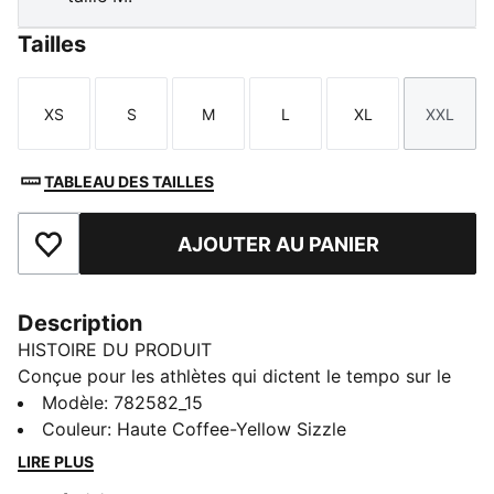
Tailles
XS
S
M
L
XL
XXL
Taille
Taille
Taille
Taille
Taille
Taille
TABLEAU DES TAILLES
AJOUTER AU PANIER
Ajouter aux favoris
Description
HISTOIRE DU PRODUIT
Conçue pour les athlètes qui dictent le tempo sur le
terrain, la collection KING allie look classique et
Modèle
:
782582_15
innovations de pointe. Misant sur des matières
Couleur
:
Haute Coffee-Yellow Sizzle
premium et des finitions de haute qualité, ces modèles
LIRE PLUS
offrent un toucher, un contrôle et un confort ultimes.