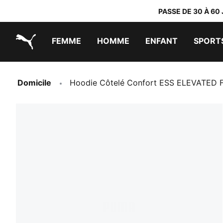
PASSE DE 30 À 60
FEMME
HOMME
ENFANT
SPORT
PUMA.com
PUMA x TRANSFORMERS
PUMA x DORA THE EXPLORER
Chaussures faciles à enfiler
Vêtements à moins de 40 €
Domicile
Hoodie Côtelé Confort ESS ELEVATED