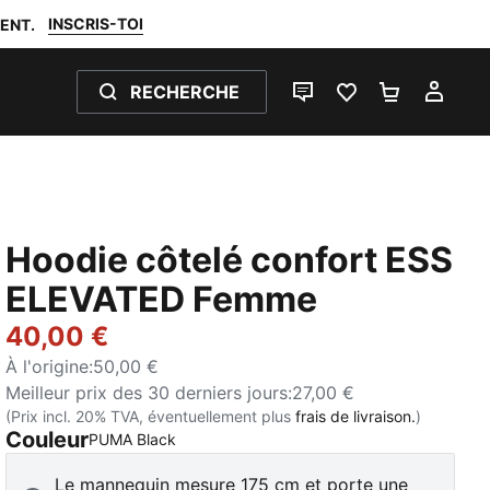
INSCRIS-TOI
ENT.
RECHERCHE
LIVE CHAT
FAVORIS 0
PANIER 0
MON
Hoodie côtelé confort ESS
ELEVATED Femme
40,00 €
À l'origine
:
50,00 €
Meilleur prix des 30 derniers jours
:
27,00 €
(Prix incl. 20% TVA, éventuellement plus
frais de livraison.
)
Couleur
:
Épuisé
PUMA Black
Le mannequin mesure 175 cm et porte une