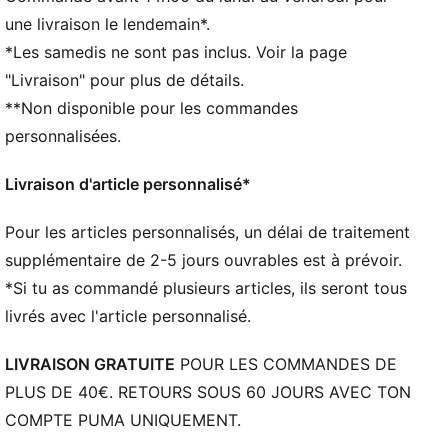
Capuche avec cordons de serrage
une livraison le lendemain*.
Manches longues
*Les samedis ne sont pas inclus. Voir la page
Poignets et taille en tissu Shell
"Livraison" pour plus de détails.
Poche kangourou
**Non disponible pour les commandes
Détails brandés PUMA
personnalisées.
Livraison d'article personnalisé*
Pour les articles personnalisés, un délai de traitement
supplémentaire de 2-5 jours ouvrables est à prévoir.
*Si tu as commandé plusieurs articles, ils seront tous
livrés avec l'article personnalisé.
LIVRAISON GRATUITE
POUR LES COMMANDES DE
PLUS DE 40€. RETOURS SOUS 60 JOURS AVEC TON
COMPTE PUMA UNIQUEMENT.