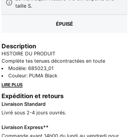
taille S.
ÉPUISÉ
Description
HISTOIRE DU PRODUIT
Complète tes tenues décontractées en toute
simplicité avec ce sweat à capuche doté du logo
Modèle
:
685023_01
PUMA Cat brodé, de poignets et d’une taille en tissu
Couleur
:
PUMA Black
softshell. La capuche réglable à cordons de serrage
LIRE PLUS
assure un ajustement parfait, ce qui en fait l’allié idéal
Expédition et retours
pour les journées de détente et les aventures
Livraison Standard
improvisées. Adopte l’esprit PUMA.
DÉTAILS
Livré sous 2-4 jours ouvrés.
Coupe confortable
Tissu côtelé
Livraison Express**
Longueur standard
Commande avant 14h00 du lundi au vendredi pour