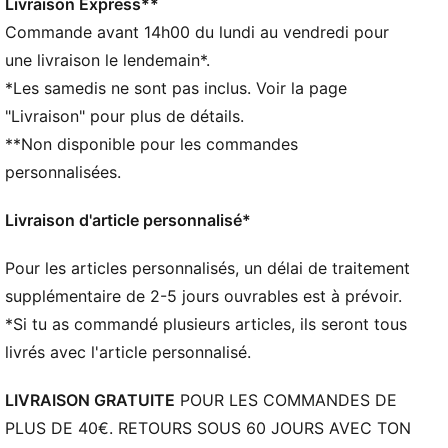
recyclé
Livraison Express**
DÉTAILS
Commande avant 14h00 du lundi au vendredi pour
Coupe : Régulière
une livraison le lendemain*.
Matière principale : polaire
*Les samedis ne sont pas inclus. Voir la page
Avec capuche
"Livraison" pour plus de détails.
Manches longues
**Non disponible pour les commandes
Fermeture : Fermeture éclair intégrale
Longueur : Régulière
personnalisées.
PUMA Enfant et Adolescent : recommandé pour les
enfants âgés de 8 à 16 ans
Livraison d'article personnalisé*
Pour les articles personnalisés, un délai de traitement
supplémentaire de 2-5 jours ouvrables est à prévoir.
*Si tu as commandé plusieurs articles, ils seront tous
livrés avec l'article personnalisé.
LIVRAISON GRATUITE
POUR LES COMMANDES DE
PLUS DE 40€. RETOURS SOUS 60 JOURS AVEC TON