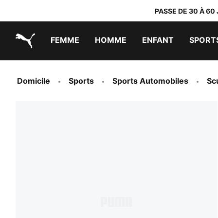
PASSE DE 30 À 60
FEMME
HOMME
ENFANT
SPORT
PUMA.com
PUMA x TRANSFORMERS
PUMA x DORA THE EXPLORER
Chaussures faciles à enfiler
Vêtements à moins de 40 €
Domicile
Sports
Sports Automobiles
Sc