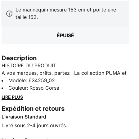
Le mannequin mesure 153 cm et porte une
taille 152.
ÉPUISÉ
Description
HISTOIRE DU PRODUIT
A vos marques, prêts, partez ! La collection PUMA et
Scuderia Ferrari pour enfant insuffle l’énergie des
Modèle
:
634259_02
circuits aux aventures du quotidien. Couleurs vives,
Couleur
:
Rosso Corsa
détails ludiques et coupes confortables : ces
LIRE PLUS
chaussures, vêtements et accessoires sont parfaits
Expédition et retours
pour montrer son amour pour la vitesse et le style
Livraison Standard
partout. Ce hoodie incarne l’esprit de Ferrari.
CARACTÉRISTIQUES + AVANTAGES
Livré sous 2-4 jours ouvrés.
Confectionné avec un minimum de 20 % de coton