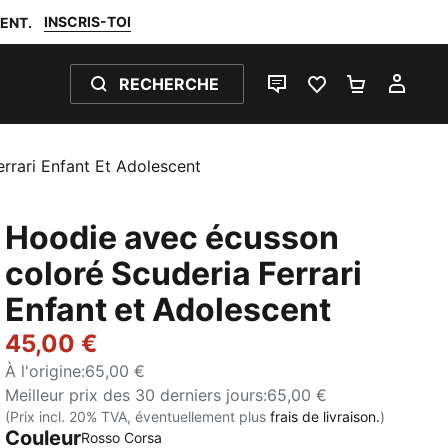
INSCRIS-TOI
ENT.
RECHERCHE
LIVE CHAT
FAVORIS 0
PANIER 0
MON
rrari Enfant Et Adolescent
Hoodie avec écusson
coloré Scuderia Ferrari
Enfant et Adolescent
45,00 €
À l'origine
:
65,00 €
Meilleur prix des 30 derniers jours
:
65,00 €
(Prix incl. 20% TVA, éventuellement plus
frais de livraison.
)
Couleur
:
Épuisé
Rosso Corsa