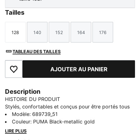
Tailles
128
140
152
164
176
Taille
Taille
Taille
Taille
Taille
TABLEAU DES TAILLES
AJOUTER AU PANIER
Ajouter aux favoris
Description
HISTOIRE DU PRODUIT
Stylés, confortables et conçus pour être portés tous
les jours, les essentiels PUMA pour les enfants et
Modèle
:
689739_51
adolescents jouent la carte du look décontracté. Ces
Couleur
:
PUMA Black-metallic gold
modèles misent sur des coupes faciles à porter qui ne
LIRE PLUS
se démodent jamais. Pour aller en cours, à