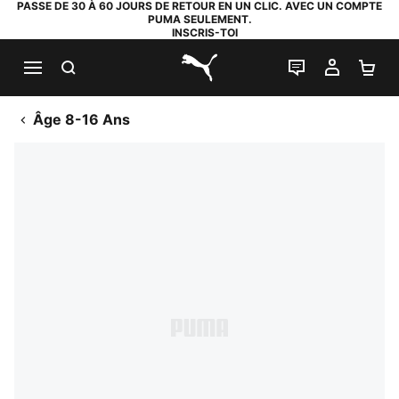
PASSE DE 30 À 60 JOURS DE RETOUR EN UN CLIC. AVEC UN COMPTE
PUMA SEULEMENT.
INSCRIS-TOI
RECHERCHE
LIVE CHAT
MON C
PA
PUMA.com
Âge 8-16 Ans