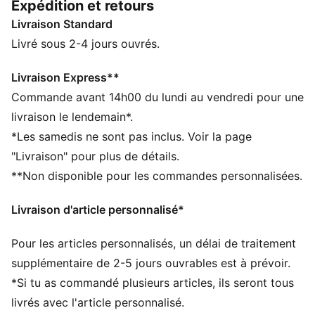
Expédition et retours
l’entraînement ou simplement pour passer du temps
Livraison Standard
avec ses amis, ces vêtements répondent toujours
présents. Des essentiels incontournables, pour toutes
Livré sous 2-4 jours ouvrés.
les aventures !
CARACTÉRISTIQUES + AVANTAGES
Livraison Express**
Confectionné avec un minimum de 50 % de matériaux
Commande avant 14h00 du lundi au vendredi pour une
recyclés
livraison le lendemain*.
DÉTAILS
*Les samedis ne sont pas inclus. Voir la page
Coupe : Régulière
"Livraison" pour plus de détails.
Matériau principal : polaire
**Non disponible pour les commandes personnalisées.
Avec capuche
Manches longues
Livraison d'article personnalisé*
Longueur : Régulière
Poches : Poche kangourou
Pour les articles personnalisés, un délai de traitement
Poignets et ourlet côtelés
PUMA Enfant et Adolescent : recommandé pour les
supplémentaire de 2-5 jours ouvrables est à prévoir.
enfants âgés de 8 à 16 ans
*Si tu as commandé plusieurs articles, ils seront tous
livrés avec l'article personnalisé.