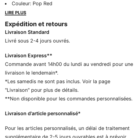
matières premium, look dynamique et logo
Couleur
:
Pop Red
emblématique. Inspirées par la vitesse et l’énergie de
LIRE PLUS
la Formule 1®, elles allient performance et héritage
Expédition et retours
pour apporter l’adrénaline des circuits dans la vie de
Livraison Standard
tous les jours. Dans les tribunes comme au quotidien,
montre ta passion pour la F1® avec les essentiels
Livré sous 2-4 jours ouvrés.
ultimes pour les jours de course.
CARACTÉRISTIQUES + AVANTAGES
Livraison Express**
Confectionné avec un minimum de 50 % de matériaux
Commande avant 14h00 du lundi au vendredi pour une
recyclés
livraison le lendemain*.
DÉTAILS
*Les samedis ne sont pas inclus. Voir la page
Coupe : Régulière
"Livraison" pour plus de détails.
Matériau principal : polaire
**Non disponible pour les commandes personnalisées.
Avec capuche
Manches longues
Livraison d'article personnalisé*
Longueur : Régulière
Poches : Poche kangourou
Pour les articles personnalisés, un délai de traitement
Branding F1® et PUMA
supplémentaire de 2-5 jours ouvrables est à prévoir.