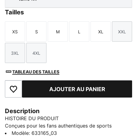
Tailles
XS
S
M
L
XL
XXL
Taille
Taille
Taille
Taille
Taille
Taille
3XL
4XL
Taille
Taille
TABLEAU DES TAILLES
AJOUTER AU PANIER
Ajouter aux favoris
Description
HISTOIRE DU PRODUIT
Conçues pour les fans authentiques de sports
automobiles, les pièces de cette collection associent
Modèle
:
633165_03