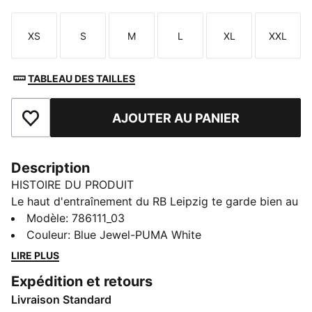
XS
S
M
L
XL
XXL
Taille
Taille
Taille
Taille
Taille
Taille
TABLEAU DES TAILLES
AJOUTER AU PANIER
Ajouter aux favoris
Description
HISTOIRE DU PRODUIT
Le haut d'entraînement du RB Leipzig te garde bien au
chaud grâce à ses manches longues et sa fermeture à
Modèle
:
786111_03
demi-zip qui remonte jusqu'au col. La technologie
Couleur
:
Blue Jewel-PUMA White
dryCELL t'aide à rester au sec et à l'aise, tandis que le
LIRE PLUS
blason du club sur la poitrine affiche bien tes couleurs.
Expédition et retours
CARACTÉRISTIQUES + AVANTAGES
Livraison Standard
Fabriqué à partir de matériaux 100 % recyclés, hors