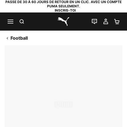
PASSE DE 30 À 60 JOURS DE RETOUR EN UN CLIC. AVEC UN COMPTE
PUMA SEULEMENT.
INSCRIS-TOI
RECHERCHE
LIVE CHAT
MON C
PA
PUMA.com
Football