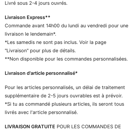
finitions et décorations
Livré sous 2-4 jours ouvrés.
DÉTAILS
Conçu pour : le football
Livraison Express**
Coupe : Serrée
Commande avant 14h00 du lundi au vendredi pour une
Longueur : régulière
livraison le lendemain*.
Col : col classique
*Les samedis ne sont pas inclus. Voir la page
Matière principale : Piqué
"Livraison" pour plus de détails.
Fermeture : 1/4 zip
**Non disponible pour les commandes personnalisées.
Manches longues
Logo officiel de la sélection nationale et logo PUMA
Livraison d'article personnalisé*
Tissu dryCELL technique qui évacue l'humidité pour
rester au sec
Pour les articles personnalisés, un délai de traitement
supplémentaire de 2-5 jours ouvrables est à prévoir.
*Si tu as commandé plusieurs articles, ils seront tous
livrés avec l'article personnalisé.
LIVRAISON GRATUITE
POUR LES COMMANDES DE