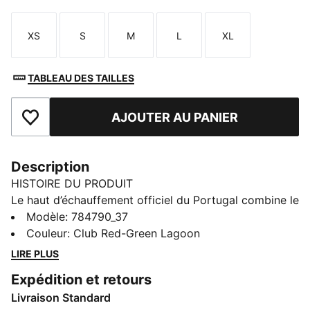
XS
S
M
L
XL
Taille
Taille
Taille
Taille
Taille
TABLEAU DES TAILLES
AJOUTER AU PANIER
Ajouter aux favoris
Description
HISTOIRE DU PRODUIT
Le haut d’échauffement officiel du Portugal combine le
style légendaire de la sélection avec un design axé sur
Modèle
:
784790_37
la performance. Que tu te prépares pour le match ou
Couleur
:
Club Red-Green Lagoon
que tu affiches tes couleurs en ville, ce haut te permet
LIRE PLUS
de représenter pleinement ton équipe.
Expédition et retours
CARACTÉRISTIQUES + AVANTAGES
Livraison Standard
GESTION DE L’HUMIDITÉ : Les tissus techniques