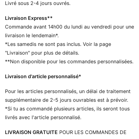
dryCELL évacuent l'humidité pour t’aider à rester à
Livré sous 2-4 jours ouvrés.
l'aise et au sec
Confectionné à partir de matériaux 100 % recyclés,
Livraison Express**
hors finitions et décorations
Commande avant 14h00 du lundi au vendredi pour une
DÉTAILS
livraison le lendemain*.
Coupe : Serrée
*Les samedis ne sont pas inclus. Voir la page
Matière principale : Tricot
"Livraison" pour plus de détails.
Col : Col rond
**Non disponible pour les commandes personnalisées.
Manches longues
Logos du club et PUMA
Livraison d'article personnalisé*
Pour les articles personnalisés, un délai de traitement
supplémentaire de 2-5 jours ouvrables est à prévoir.
*Si tu as commandé plusieurs articles, ils seront tous
livrés avec l'article personnalisé.
LIVRAISON GRATUITE
POUR LES COMMANDES DE