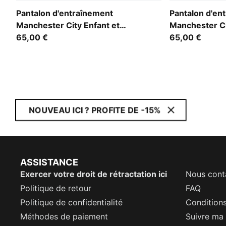
Pantalon d'entraînement
Pantalon d'en
Manchester City Enfant et
Manchester Ci
Adolescent
65,00 €
Adolescent
65,00 €
NOUVEAU ICI ? PROFITE DE -15%
ASSISTANCE
Exercer votre droit de rétractation ici
Nous cont
Politique de retour
FAQ
Politique de confidentialité
Conditions
Méthodes de paiement
Suivre m