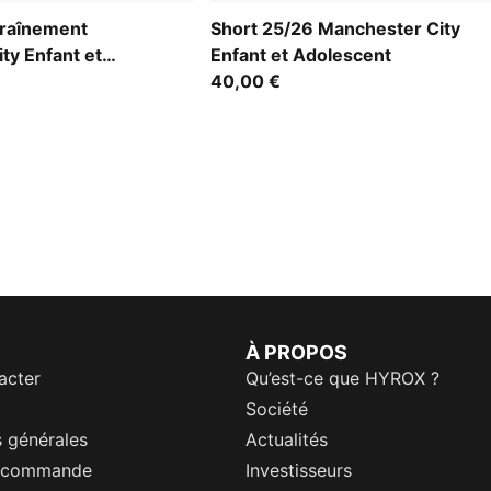
traînement
Short 25/26 Manchester City
ty Enfant et
Enfant et Adolescent
40,00 €
À PROPOS
acter
Qu’est-ce que HYROX ?
Société
 générales
Actualités
a commande
Investisseurs