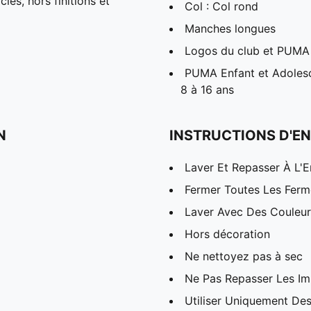
és, hors finitions et
Col : Col rond
Manches longues
Logos du club et PUMA
PUMA Enfant et Adolesc
8 à 16 ans
N
INSTRUCTIONS D'EN
Laver Et Repasser À L'E
Fermer Toutes Les Ferme
Laver Avec Des Couleurs
Hors décoration
Ne nettoyez pas à sec
Ne Pas Repasser Les I
Utiliser Uniquement Des