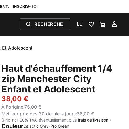
INSCRIS-TOI
ENT.
RECHERCHE
LIVE CHAT
FAVORIS 0
PANIER 0
MON
t Et Adolescent
Haut d'échauffement 1/4
zip Manchester City
Enfant et Adolescent
38,00 €
À l'origine
:
75,00 €
Meilleur prix des 30 derniers jours
:
38,00 €
(Prix incl. 20% TVA, éventuellement plus
frais de livraison.
)
Couleur
Galactic Gray-Pro Green