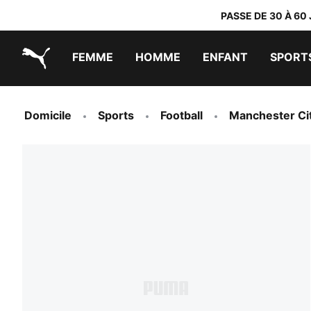
PASSE DE 30 À 60
FEMME
HOMME
ENFANT
SPORT
PUMA.com
PUMA x DORA THE EXPLORER
Chaussures faciles à enfiler
Vêtements à moins de 40 €
Domicile
Sports
Football
Manchester Ci