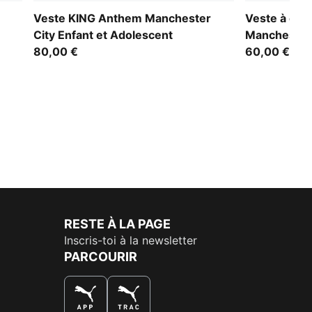
Veste KING Anthem Manchester
Veste à cap
City Enfant et Adolescent
Manchester 
80,00 €
Adolescent
60,00 €
RESTE À LA PAGE
Inscris-toi à la newsletter
PARCOURIR