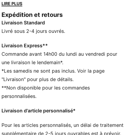
que tu affiches tes couleurs en ville, ce haut te
LIRE PLUS
permet de représenter pleinement ton club préféré.
Expédition et retours
CARACTÉRISTIQUES + AVANTAGES
Livraison Standard
GESTION DE L’HUMIDITÉ : Les tissus techniques
dryCELL évacuent l'humidité pour t’aider à rester à
Livré sous 2-4 jours ouvrés.
l'aise et au sec
Confectionné à partir de matériaux 100 % recyclés,
Livraison Express**
hors finitions et décorations
Commande avant 14h00 du lundi au vendredi pour
DÉTAILS
une livraison le lendemain*.
Coupe : Régulière
*Les samedis ne sont pas inclus. Voir la page
Matière principale : Tricot
"Livraison" pour plus de détails.
Col : Col rond
**Non disponible pour les commandes
Manches longues
Logos du club et PUMA
personnalisées.
PUMA Enfant et Adolescent : recommandé pour les
enfants âgés de 8 à 16 ans
Livraison d'article personnalisé*
Pour les articles personnalisés, un délai de traitement
supplémentaire de 2-5 jours ouvrables est à prévoir.