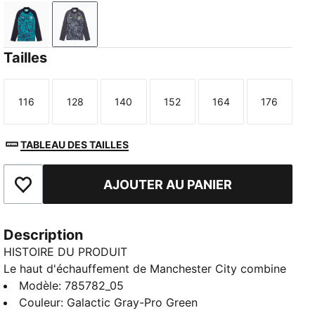
Deep Navy-Tropical Blue
Galactic Gray-Pro Green
Tailles
116
128
140
152
164
176
Taille
Taille
Taille
Taille
Taille
Taille
TABLEAU DES TAILLES
AJOUTER AU PANIER
Ajouter aux favoris
Description
HISTOIRE DU PRODUIT
Le haut d'échauffement de Manchester City combine
le style légendaire du club avec un design axé sur la
Modèle
:
785782_05
performance. Que tu te prépares pour le match ou
Couleur
:
Galactic Gray-Pro Green